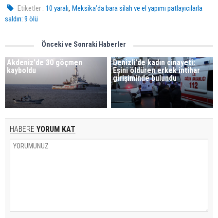
,
Etiketler :
10 yaralı
Meksika’da bara silah ve el yapımı patlayıcılarla
saldırı: 9 ölü
Önceki ve Sonraki Haberler
Akdeniz'de 30 göçmen
Denizli'de kadın cinayeti:
kayboldu
Eşini öldüren erkek intihar
girişiminde bulundu
HABERE
YORUM KAT