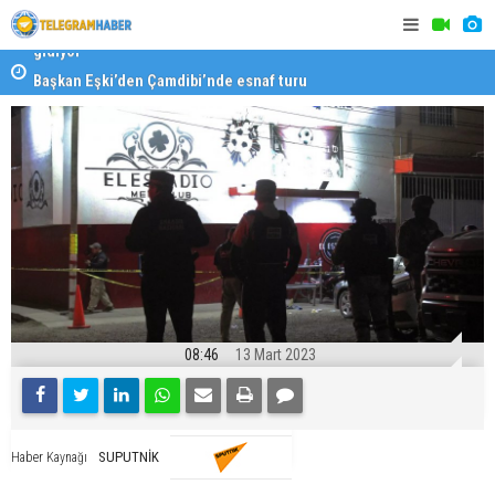
Başkan Eşki’den Çamdibi’nde esnaf turu
Halk isted
08:46
13 Mart 2023
SUPUTNİK
Haber Kaynağı