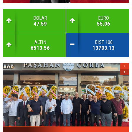
DOLAR
EURO
47.59
55.06
ALTIN
BIST 100
6513.56
13703.13