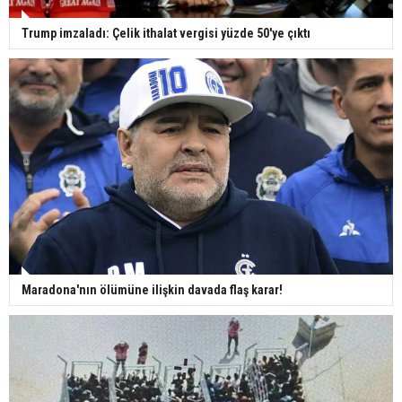
Trump imzaladı: Çelik ithalat vergisi yüzde 50'ye çıktı
Maradona'nın ölümüne ilişkin davada flaş karar!