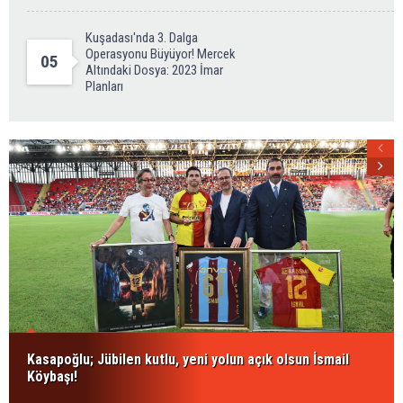
Kuşadası'nda 3. Dalga
Operasyonu Büyüyor! Mercek
05
Altındaki Dosya: 2023 İmar
Planları
Kasapoğlu; Jübilen kutlu, yeni yolun açık olsun İsmail
Köybaşı!