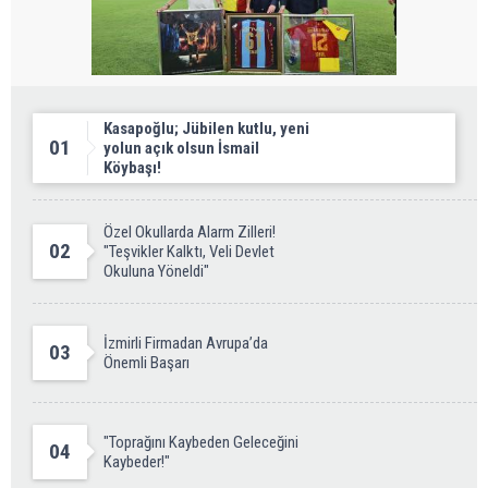
Kasapoğlu; Jübilen kutlu, yeni
01
yolun açık olsun İsmail
Köybaşı!
Özel Okullarda Alarm Zilleri!
02
"Teşvikler Kalktı, Veli Devlet
Okuluna Yöneldi"
İzmirli Firmadan Avrupa’da
03
Önemli Başarı
"Toprağını Kaybeden Geleceğini
04
Kaybeder!"