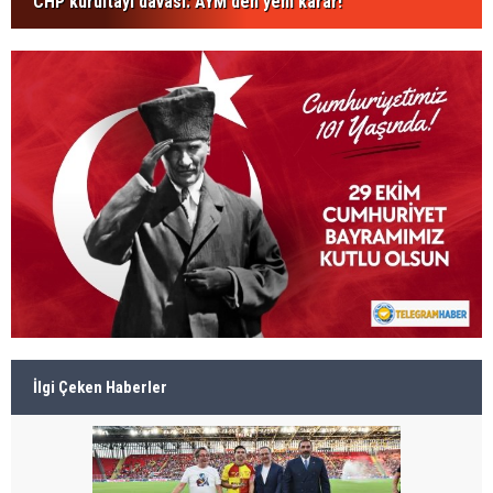
CHP kurultayı davası: AYM'den yeni karar!
İlgi Çeken Haberler