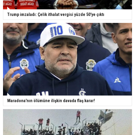
Trump imzaladı: Çelik ithalat vergisi yüzde 50'ye çıktı
Maradona'nın ölümüne ilişkin davada flaş karar!