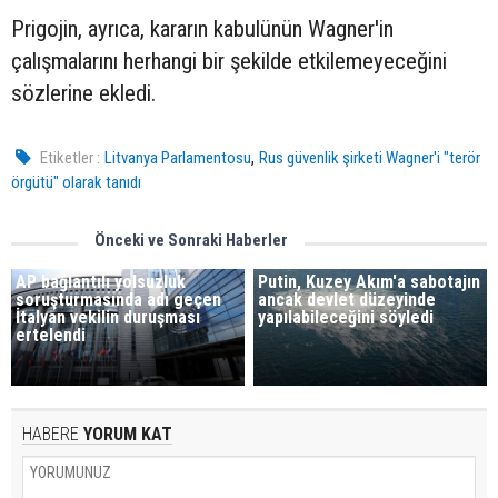
Prigojin, ayrıca, kararın kabulünün Wagner'in
çalışmalarını herhangi bir şekilde etkilemeyeceğini
sözlerine ekledi.
,
Etiketler :
Litvanya Parlamentosu
Rus güvenlik şirketi Wagner'i "terör
örgütü" olarak tanıdı
Önceki ve Sonraki Haberler
AP bağlantılı yolsuzluk
Putin, Kuzey Akım'a sabotajın
soruşturmasında adı geçen
ancak devlet düzeyinde
İtalyan vekilin duruşması
yapılabileceğini söyledi
ertelendi
HABERE
YORUM KAT