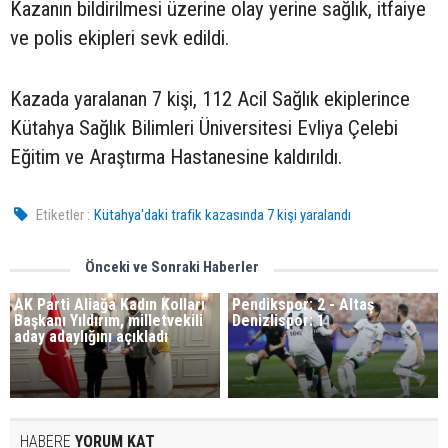
Kazanın bildirilmesi üzerine olay yerine sağlık, itfaiye
ve polis ekipleri sevk edildi.
Kazada yaralanan 7 kişi, 112 Acil Sağlık ekiplerince
Kütahya Sağlık Bilimleri Üniversitesi Evliya Çelebi
Eğitim ve Araştırma Hastanesine kaldırıldı.
Etiketler :
Kütahya'daki trafik kazasında 7 kişi yaralandı
Önceki ve Sonraki Haberler
AK Parti Aliağa Kadın Kolları
Pendikspor: 2 - Altaş
Başkanı Yıldırım, milletvekili
Denizlispor: 1
aday adaylığını açıkladı
HABERE
YORUM KAT