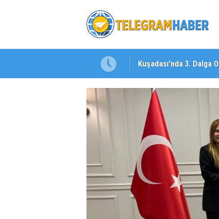
şı!
Kuşadası'nda 3. Dalga O