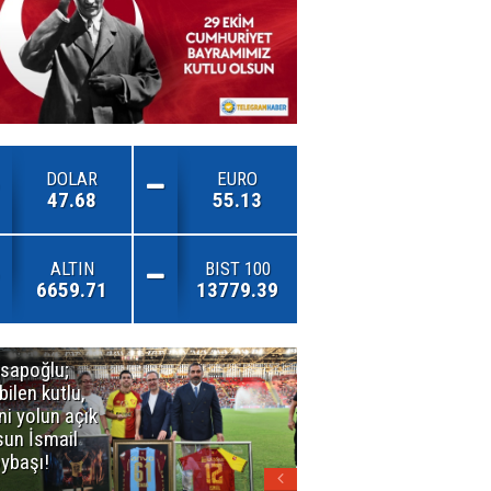
DOLAR
EURO
47.68
55.13
ALTIN
BIST 100
6659.71
13779.39
sapoğlu;
Kuşadası'nda
bilen kutlu,
3. Dalga
ni yolun açık
Operasyonu
sun İsmail
Büyüyor!
ybaşı!
Mercek
Altındaki