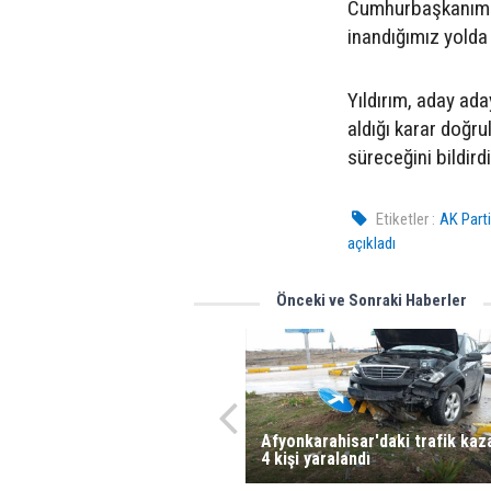
Cumhurbaşkanımızı
inandığımız yolda
Yıldırım, aday ad
aldığı karar doğru
süreceğini bildirdi
Etiketler :
AK Parti
açıkladı
Önceki ve Sonraki Haberler
Afyonkarahisar'daki trafik kaz
4 kişi yaralandı