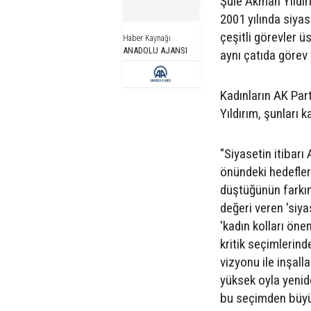
Şule Akman Yıldırı
2001 yılında siyase
çeşitli görevler 
Haber Kaynağı
ANADOLU AJANSI
aynı çatıda görev 
Kadınların AK Part
Yıldırım, şunları k
"Siyasetin itibarı 
önündeki hedefler
düştüğünün farkın
değeri veren 'siya
'kadın kolları öne
kritik seçimlerind
vizyonu ile inşal
yüksek oyla yenid
bu seçimden büyük