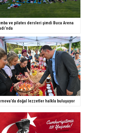
mba ve pilates dersleri şimdi Buca Arena
adı’nda
rnova’da doğal lezzetler halkla buluşuyor