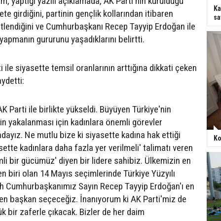
m, yaptığı yazılı açıklamada, AK Parti'nin kurulduğu
Ka
te girdiğini, partinin gençlik kollarından itibaren
sa
üstlendiğini ve Cumhurbaşkanı Recep Tayyip Erdoğan ile
yapmanın gururunu yaşadıklarını belirtti.
i ile siyasette temsil oranlarının arttığına dikkati çeken
aydetti:
AK Parti ile birlikte yükseldi. Büyüyen Türkiye'nin
in yakalanması için kadınlara önemli görevler
dayız. Ne mutlu bize ki siyasette kadına hak ettiği
Ko
sette kadınlara daha fazla yer verilmeli' talimatı veren
mli bir gücümüz' diyen bir lidere sahibiz. Ülkemizin en
en biri olan 14 Mayıs seçimlerinde Türkiye Yüzyılı
lah Cumhurbaşkanımız Sayın Recep Tayyip Erdoğan'ı en
en başkan seçeceğiz. İnanıyorum ki AK Parti'miz de
 bir zaferle çıkacak. Bizler de her daim