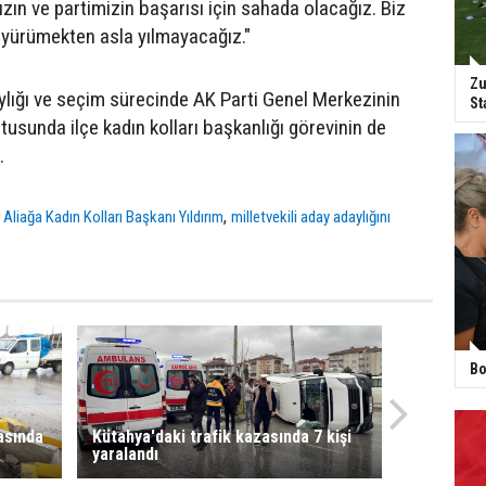
n ve partimizin başarısı için sahada olacağız. Biz
 yürümekten asla yılmayacağız."
Zu
aylığı ve seçim sürecinde AK Parti Genel Merkezinin
St
ltusunda ilçe kadın kolları başkanlığı görevinin de
.
,
 Aliağa Kadın Kolları Başkanı Yıldırım
milletvekili aday adaylığını
Bo
asında
Kütahya'daki trafik kazasında 7 kişi
yaralandı