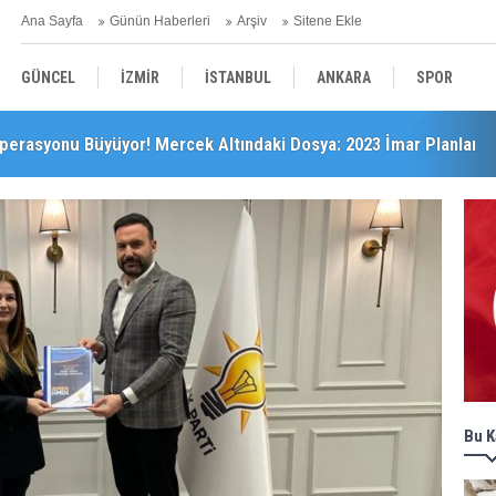
Ana Sayfa
Günün Haberleri
Arşiv
Sitene Ekle
GÜNCEL
İZMİR
İSTANBUL
ANKARA
SPOR
perasyonu Büyüyor! Mercek Altındaki Dosya: 2023 İmar Planları
YEREL
SAĞLIK
EKONOMİ
POLİTİKA
Bu K