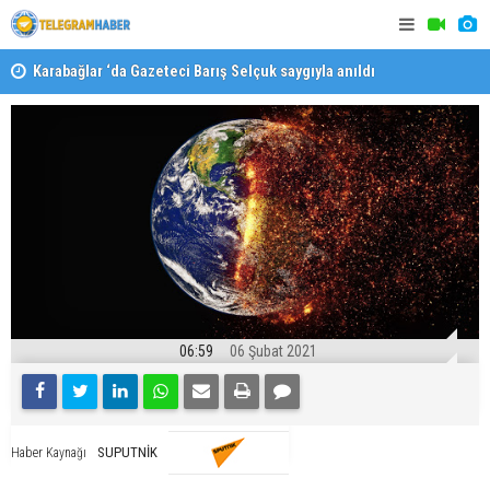
Karabağlar ‘da Gazeteci Barış Selçuk saygıyla anıldı
Konaklı ka
06:59
06 Şubat 2021
SUPUTNİK
Haber Kaynağı