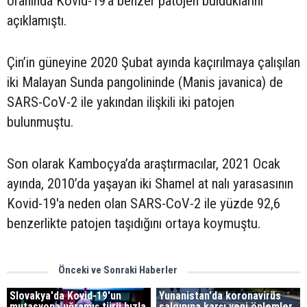
oranında Kovid-19’a benzer patojen bulduklarını
açıklamıştı.
Çin’in güneyine 2020 Şubat ayında kaçırılmaya çalışılan
iki Malayan Sunda pangolininde (Manis javanica) de
SARS-CoV-2 ile yakından ilişkili iki patojen
bulunmuştu.
Son olarak Kamboçya’da araştırmacılar, 2021 Ocak
ayında, 2010’da yaşayan iki Shamel at nalı yarasasının
Kovid-19'a neden olan SARS-CoV-2 ile yüzde 92,6
benzerlikte patojen taşıdığını ortaya koymuştu.
Önceki ve Sonraki Haberler
Slovakya'da Kovid-19'un
Yunanistan'da koronavirüs
mutasyona uğramış türü hızla
salgınına karşı yeni önlemler