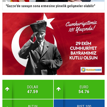
"Gazze'de savaşın sona ermesine yönelik gelişmeler olabilir"
DOLAR
EURO
47.59
54.76
ALTIN
BIST 100