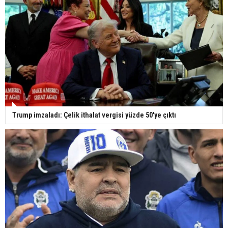
Trump imzaladı: Çelik ithalat vergisi yüzde 50'ye çıktı