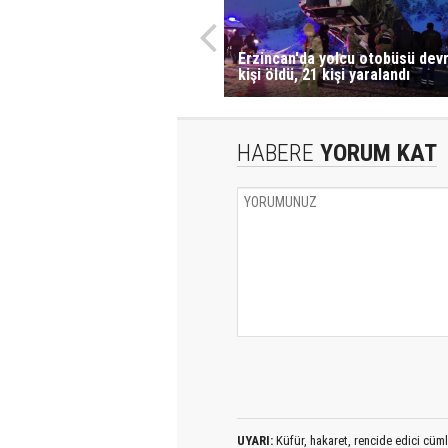
Erzincan'da yolcu otobüsü devri
kişi öldü, 21 kişi yaralandı
HABERE
YORUM KAT
UYARI:
Küfür, hakaret, rencide edici cümlel