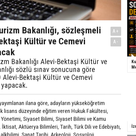
Turizm Bakanlığı, sözleşmeli
A+
ektaşi Kültür ve Cemevi
A-
acak
izm Bakanlığı Alevi-Bektaşi Kültür ve
Ku
Me
nlığı sözlü sınav sonucuna göre
 Alevi-Bektaşi Kültür ve Cemevi
 yapacak.
ayımlanan ilana göre, adayların yükseköğretim
lık lisans düzeyinde eğitim veren Hukuk Fakültesi,
Yönetimi, Siyaset Bilimi, Siyaset Bilimi ve Kamu
İktisat, Aktüerya Bilimleri, Tarih, Türk Dili ve Edebiyatı,
İz
alkbilimi, Sanat Tarihi, Arkeoloji, Sosyoloji,