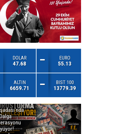
DOLAR
EURO
47.68
55.13
ALTIN
BIST 100
6659.71
13779.39
şadası'nda
İzmirli
 Dalga
Firmadan
erasyonu
Avrupa’da
yüyor!
Önemli Başarı