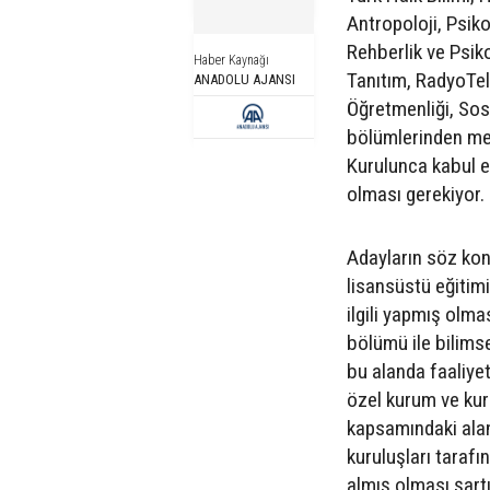
Antropoloji, Psiko
Rehberlik ve Psiko
Haber Kaynağı
Tanıtım, RadyoTel
ANADOLU AJANSI
Öğretmenliği, Sos
bölümlerinden me
Kurulunca kabul e
olması gerekiyor.
Adayların söz kon
lisansüstü eğitimi
ilgili yapmış olma
bölümü ile bilims
bu alanda faaliyet
özel kurum ve kur
kapsamındaki alan
kuruluşları tarafı
almış olması şartı