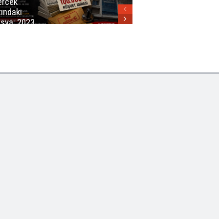
rcek
tındaki
sya: 2023
ar Planları