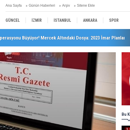
Ana Sayfa
Günün Haberleri
Arşiv
Sitene Ekle
GÜNCEL
İZMİR
İSTANBUL
ANKARA
SPOR
perasyonu Büyüyor! Mercek Altındaki Dosya: 2023 İmar Planları
’da Önemli Başarı
YEREL
SAĞLIK
EKONOMİ
POLİTİKA
Bu K