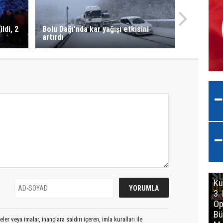
ldi, 2
Bolu Dağı'nda kar yağışı etkisini
artırdı
Ku
3.
Op
Bü
er veya imalar, inançlara saldırı içeren, imla kuralları ile