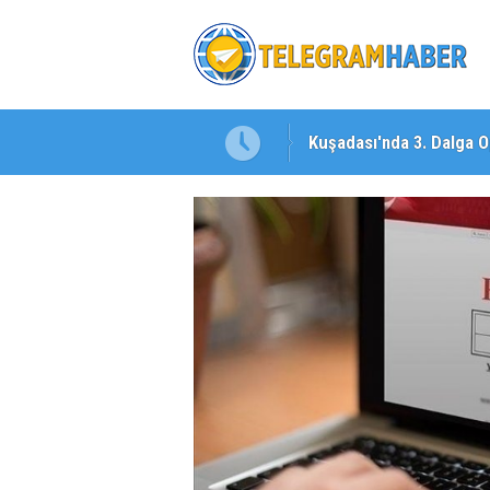
Kuşadası'nda 3. Dalga O
İzmirli Firmadan Avrupa