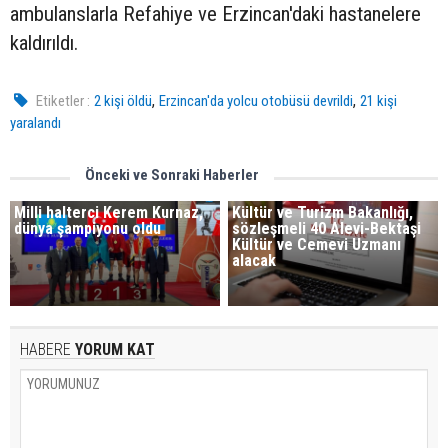
ambulanslarla Refahiye ve Erzincan'daki hastanelere
kaldırıldı.
,
,
Etiketler :
2 kişi öldü
Erzincan'da yolcu otobüsü devrildi
21 kişi
yaralandı
Önceki ve Sonraki Haberler
Milli halterci Kerem Kurnaz,
Kültür ve Turizm Bakanlığı,
dünya şampiyonu oldu
sözleşmeli 40 Alevi-Bektaşi
Kültür ve Cemevi Uzmanı
alacak
HABERE
YORUM KAT