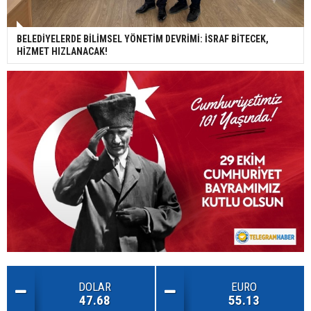
BELEDİYELERDE BİLİMSEL YÖNETİM DEVRİMİ: İSRAF BİTECEK,
HİZMET HIZLANACAK!
DOLAR
EURO
47.68
55.13