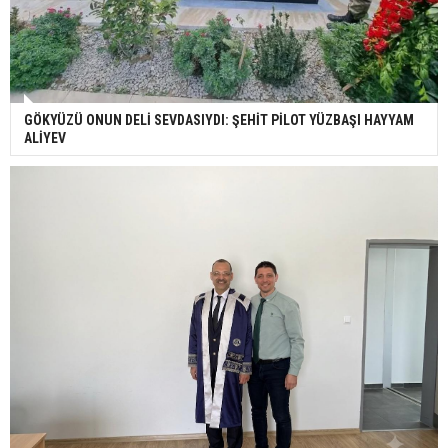
GÖKYÜZÜ ONUN DELİ SEVDASIYDI: ŞEHİT PİLOT YÜZBAŞI HAYYAM
ALİYEV