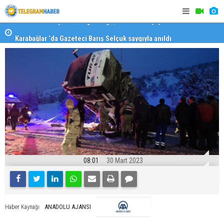
Karabağlar ‘da Gazeteci Barış Selçuk saygıyla anıldı
Konaklı ka
08:01
30 Mart 2023
ANADOLU AJANSI
Haber Kaynağı