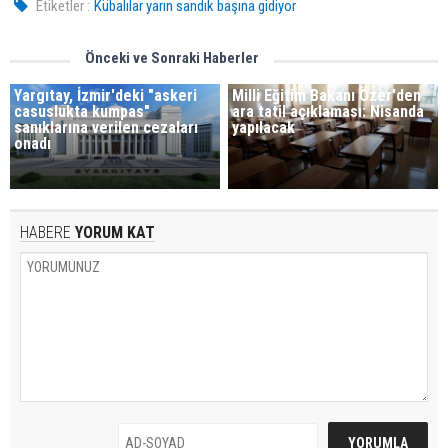
Etiketler :
Kübalılar yarın sandık başına gidiyor
Önceki ve Sonraki Haberler
Yargıtay, İzmir'deki "askeri
Milli Eğitim Bakanı Özer'den
casuslukta kumpas"
ara tatil açıklaması: Nisanda
sanıklarına verilen cezaları
yapılacak
onadı
HABERE
YORUM KAT