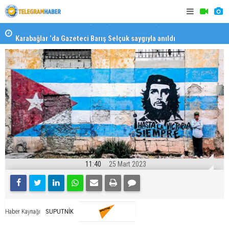
Karabağlar ‘da Gazeteci Barış Selçuk saygıyla anıldı
Konaklı ka
11:40
25 Mart 2023
SUPUTNİK
Haber Kaynağı