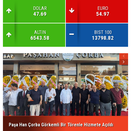
DOLAR
EURO
47.69
54.97
ALTIN
BIST 100
6543.58
13798.82
Paşa Han Çorba Görkemli Bir Törenle Hizmete Açıldı