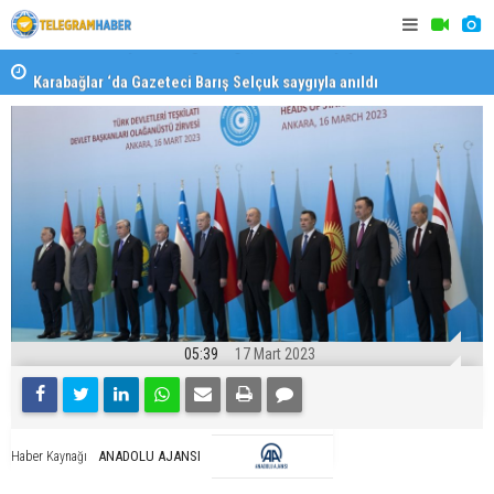
Karabağlar ‘da Gazeteci Barış Selçuk saygıyla anıldı
Konaklı ka
05:39
17 Mart 2023
ANADOLU AJANSI
Haber Kaynağı