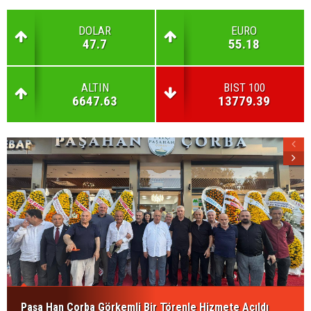
DOLAR
EURO
47.7
55.18
ALTIN
BIST 100
6647.63
13779.39
Paşa Han Çorba Görkemli Bir Törenle Hizmete Açıldı