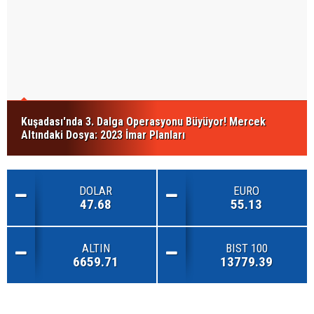
Kuşadası'nda 3. Dalga Operasyonu Büyüyor! Mercek
Altındaki Dosya: 2023 İmar Planları
DOLAR
EURO
47.68
55.13
ALTIN
BIST 100
6659.71
13779.39