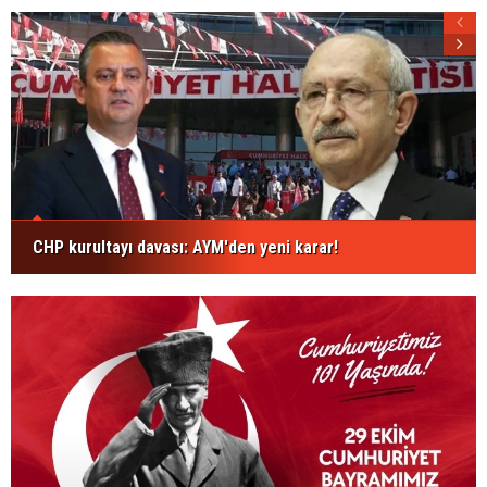
CHP kurultayı davası: AYM'den yeni karar!