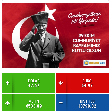
DOLAR
EURO
47.67
54.97
ALTIN
BIST 100
6533.89
13798.82