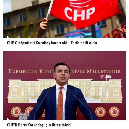
CHP Olağanüstü Kurultay kararı aldı: Tarih belli oldu
CHP'li Barış Yarkadaş için ihraç talebi