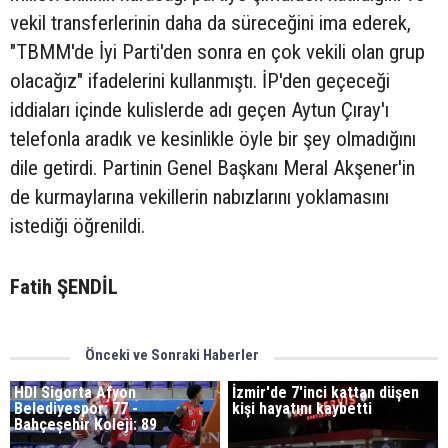
vekil transferlerinin daha da süreceğini ima ederek,
"TBMM'de İyi Parti'den sonra en çok vekili olan grup
olacağız" ifadelerini kullanmıştı. İP'den geçeceği
iddiaları içinde kulislerde adı geçen Aytun Çıray'ı
telefonla aradık ve kesinlikle öyle bir şey olmadığını
dile getirdi. Partinin Genel Başkanı Meral Akşener'in
de kurmaylarına vekillerin nabızlarını yoklamasını
istediği öğrenildi.
Fatih ŞENDİL
Önceki ve Sonraki Haberler
HDI Sigorta Afyon
İzmir'de 7'inci kattan düşen
Belediyespor: 77 -
kişi hayatını kaybetti
Bahçeşehir Koleji: 89