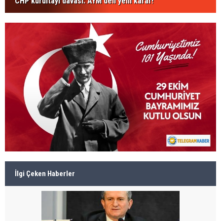
CHP kurultayı davası: AYM'den yeni karar!
İlgi Çeken Haberler