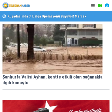
Kuşadası'nda 3. Dalga Operasyonu Büyüyor! Mercek
Altındaki Dosya: 2023 İmar Planları
Özel Okulla
İzmirli Firmadan Avrupa’da Önemli Başarı
Devlet Oku
Şanlıurfa Valisi Ayhan, kentte etkili olan sağanakla
ilgili konuştu