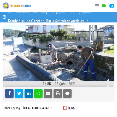
Karabağlar ‘da Gazeteci Barış Selçuk saygıyla anıldı
Konaklı ka
14:55
18 Şubat 2021
İHLAS HABER AJANSI
Haber Kaynağı