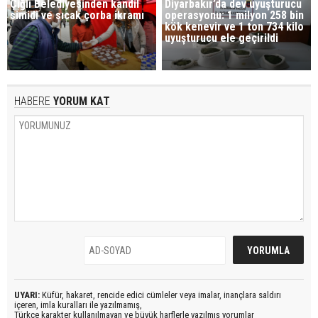
Çiğli Belediyesinden kandil
Diyarbakır’da dev uyuşturucu
simidi ve sıcak çorba ikramı
operasyonu: 1 milyon 258 bin
kök kenevir ve 1 ton 734 kilo
uyuşturucu ele geçirildi
HABERE
YORUM KAT
UYARI:
Küfür, hakaret, rencide edici cümleler veya imalar, inançlara saldırı
içeren, imla kuralları ile yazılmamış,
Türkçe karakter kullanılmayan ve büyük harflerle yazılmış yorumlar