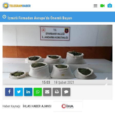
İzmirli Firmadan Avrupa’da Önemli Başarı
Özel Okulla
Devlet Oku
15:03
18 Şubat 2021
İHLAS HABER AJANSI
Haber Kaynağı