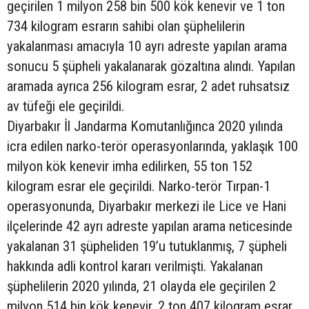
geçirilen 1 milyon 258 bin 500 kök kenevir ve 1 ton
734 kilogram esrarın sahibi olan şüphelilerin
yakalanması amacıyla 10 ayrı adreste yapılan arama
sonucu 5 şüpheli yakalanarak gözaltına alındı. Yapılan
aramada ayrıca 256 kilogram esrar, 2 adet ruhsatsız
av tüfeği ele geçirildi.
Diyarbakır İl Jandarma Komutanlığınca 2020 yılında
icra edilen narko-terör operasyonlarında, yaklaşık 100
milyon kök kenevir imha edilirken, 55 ton 152
kilogram esrar ele geçirildi. Narko-terör Tırpan-1
operasyonunda, Diyarbakır merkezi ile Lice ve Hani
ilçelerinde 42 ayrı adreste yapılan arama neticesinde
yakalanan 31 şüpheliden 19’u tutuklanmış, 7 şüpheli
hakkında adli kontrol kararı verilmişti. Yakalanan
şüphelilerin 2020 yılında, 21 olayda ele geçirilen 2
milyon 514 bin kök kenevir, 2 ton 407 kilogram esrar