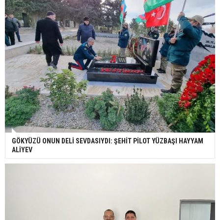
GÖKYÜZÜ ONUN DELİ SEVDASIYDI: ŞEHİT PİLOT YÜZBAŞI HAYYAM
ALİYEV