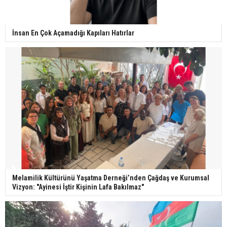
İnsan En Çok Açamadığı Kapıları Hatırlar
Melamilik Kültürünü Yaşatma Derneği’nden Çağdaş ve Kurumsal
Vizyon: "Ayinesi İştir Kişinin Lafa Bakılmaz"