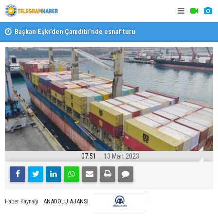
Başkan Eşki’den Çamdibi’nde esnaf turu
Halk isted
07:51
13 Mart 2023
ANADOLU AJANSI
Haber Kaynağı