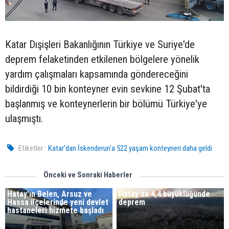
Katar Dışişleri Bakanlığının Türkiye ve Suriye'de
deprem felaketinden etkilenen bölgelere yönelik
yardım çalışmaları kapsamında göndereceğini
bildirdiği 10 bin konteyner evin sevkine 12 Şubat'ta
başlanmış ve konteynerlerin bir bölümü Türkiye'ye
ulaşmıştı.
Etiketler :
Katar'dan İskenderun'a 522 yaşam konteyneri daha geldi
Önceki ve Sonraki Haberler
Hatay'ın Belen, Arsuz ve
Hatay'da 4,4 büyüklüğünde
Hassa ilçelerinde yeni devlet
deprem
hastaneleri hizmete başladı