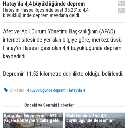
Hatay'da 4,4 büyüklüğünde deprem
A+
Hatay'ın Hassa ilçesinde saat 05.23'te 4,4
A-
büyüklüğünde deprem meydana geldi.
Afet ve Acil Durum Yönetimi Başkanlığının (AFAD)
internet sitesinde yer alan bilgiye göre, merkez üssü
Hatay'ın Hassa ilçesi olan 4,4 büyüklüğünde deprem
kaydedildi.
Depremin 11,52 kilometre derinlikte olduğu belirlendi.
,
Etiketler :
4 büyüklüğünde deprem
Hatay'da 4
Önceki ve Sonraki Haberler
Katar'dan İskenderun'a 522
Malatya'da 4,7 ve 4,5
yaşam konteyneri daha geldi
büyüklüğünde depremler