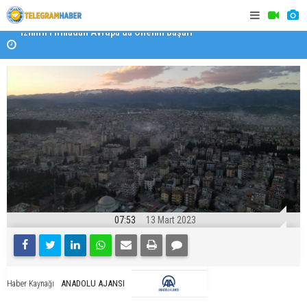
Özel Okullarda Alarm Zilleri! "Teşvikler Kalktı, Veli
"Toprağını
Devlet Okuluna Yöneldi"
07:53
13 Mart 2023
ANADOLU AJANSI
Haber Kaynağı