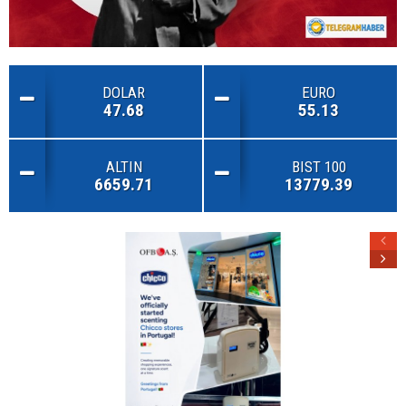
DOLAR
EURO
47.68
55.13
ALTIN
BIST 100
6659.71
13779.39