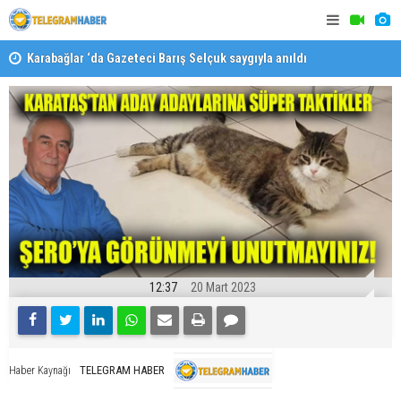
Karabağlar ‘da Gazeteci Barış Selçuk saygıyla anıldı
Konaklı ka
12:37
20 Mart 2023
TELEGRAM HABER
Haber Kaynağı