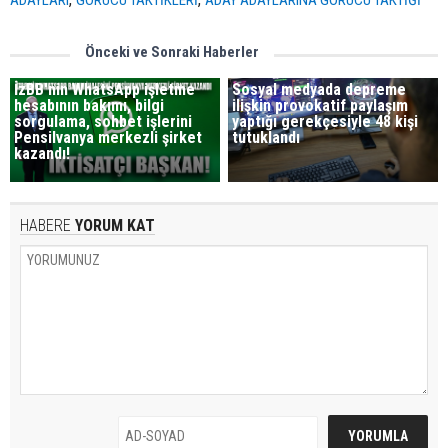
Önceki ve Sonraki Haberler
İzBB'nin WhatsApp işletme
Sosyal medyada depreme
hesabının bakımı, bilgi
ilişkin provokatif paylaşım
sorgulama, sohbet işlerini
yaptığı gerekçesiyle 48 kişi
Pensilvanya merkezli şirket
tutuklandı
kazandı!
HABERE
YORUM KAT