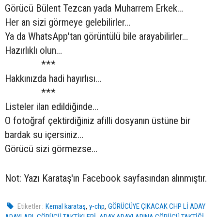
Görücü Bülent Tezcan yada Muharrem Erkek…
Her an sizi görmeye gelebilirler…
Ya da WhatsApp'tan görüntülü bile arayabilirler…
Hazırlıklı olun…
***
Hakkınızda hadi hayırlısı…
***
Listeler ilan edildiğinde…
O fotoğraf çektirdiğiniz afilli dosyanın üstüne bir
bardak su içersiniz…
Görücü sizi görmezse…
Not: Yazı Karataş'ın Facebook sayfasından alınmıştır.
,
,
Etiketler :
Kemal karataş
y-chp
GÖRÜCÜYE ÇIKACAK CHP Lİ ADAY
,
,
ADAYLARI
GÖRÜCÜ TAKTİKLERİ
ADAY ADAYLARINA GÖRÜCÜ TAKTİĞİ