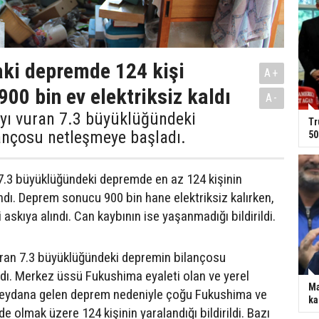
ki depremde 124 kişi
A+
900 bin ev elektriksiz kaldı
A-
yı vuran 7.3 büyüklüğündeki
Tr
ançosu netleşmeye başladı.
50
7.3 büyüklüğündeki depremde en az 124 kişinin
ndı. Deprem sonucu 900 bin hane elektriksiz kalırken,
i askıya alındı. Can kaybının ise yaşanmadığı bildirildi.
uran 7.3 büyüklüğündeki depremin bilançosu
ı. Merkez üssü Fukushima eyaleti olan ve yerel
Ma
meydana gelen deprem nedeniyle çoğu Fukushima ve
ka
de olmak üzere 124 kişinin yaralandığı bildirildi. Bazı