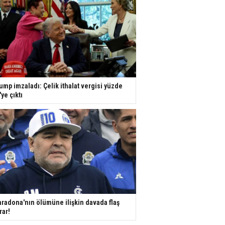
ump imzaladı: Çelik ithalat vergisi yüzde
'ye çıktı
radona'nın ölümüne ilişkin davada flaş
rar!