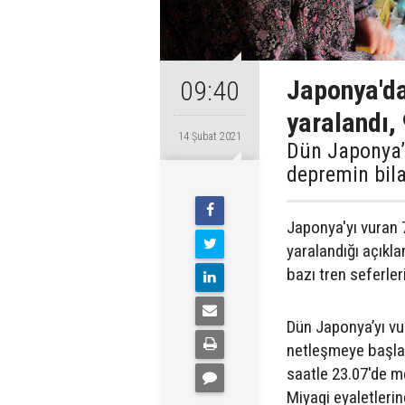
Japonya'da
09:40
yaralandı, 
14 Şubat 2021
Dün Japonya’
depremin bil
Japonya'yı vuran 
yaralandığı açıkla
bazı tren seferler
Dün Japonya’yı v
netleşmeye başlad
saatle 23.07'de 
Miyagi eyaletlerin