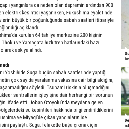
çaplı yangınlara da neden olan depremin ardından 900
en elektrik kesintisi yaşanırken, Fukushima eyaletinde
vlerin büyük bir çoğunluğunda sabah saatleri itibariyle
ağlandığı açıklandı.
hima'da kurulan 64 tahliye merkezine 200 kişinin
i. Thoku ve Yamagata hızlı tren hatlarındaki bazı
 olarak askıya alındı.
Gö
be
madı
ı Yoshihide Suga bugün sabah saatlerinde yaptığı
tin çok sayıda yaralanma vakasına dair bilgi aldığını,
yaşanmadığını söyledi. Tsunami riskinin oluşmadığını
leer santrallerin işleyişine dair herhangi bir sorunun
ğini ifade etti. Joban Otoyolu'nda meydana gelen
ölgelerdeki su kesintileri hakkında bilgilendirildiklerini
kushima ve Miyagi'de çıkan yangınların ise
De
sini paylaştı. Suga, felaketle başa çıkmak için
is