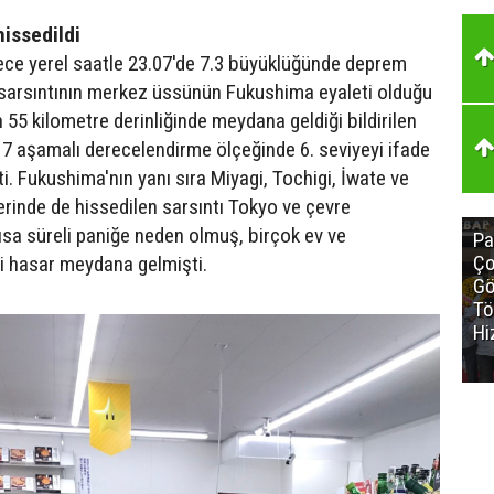
hissedildi
ce yerel saatle 23.07'de 7.3 büyüklüğünde deprem
sarsıntının merkez üssünün Fukushima eyaleti olduğu
n 55 kilometre derinliğinde meydana geldiği bildirilen
 7 aşamalı derecelendirme ölçeğinde 6. seviyeyi ifade
ti. Fukushima'nın yanı sıra Miyagi, Tochigi, İwate ve
rinde de hissedilen sarsıntı Tokyo ve çevre
kısa süreli paniğe neden olmuş, birçok ev ve
Pa
Ço
i hasar meydana gelmişti.
Gö
Tö
Hi