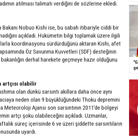
adımın atılması talimatı verdiğini de sözlerine ekledi.
akanı Nobuo Kishi ise, bu sabah itibariyle ciddi bir
dığını açıkladı. Hükümetin bilgi toplamak üzere ilgili
larla koordinasyonu sürdürdüğünü aktaran Kishi, afet
apsamında Öz Savunma Kuvvetleri (SDF) desteğinin
 bakanlığın derhal harekete geçmeye hazır olduğunu
"G
ge
artçısı olabilir
hima olan dünkü sarsıntı akıllara daha önce aynı
faciaya neden olan 9 büyüklüğündeki Thoku depremini
ya Meteoroloji Ajansı son sarsıntının 2011'de bölgeyi
min artçı şoku olabileceğini açıkladı. Uzmanlar,
talık süreç içerisinde 6 ve üzeri şiddette sarsıntıların
onusunda uyardı.