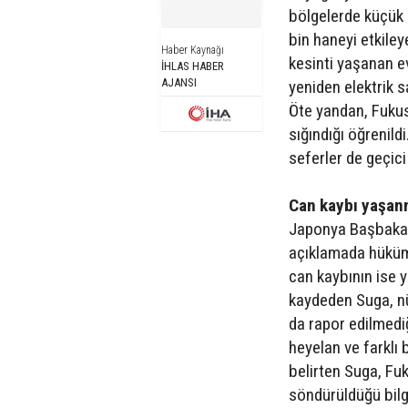
bölgelerde küçük 
bin haneyi etkiley
Haber Kaynağı
kesinti yaşanan e
İHLAS HABER
AJANSI
yeniden elektrik s
Öte yandan, Fukus
sığındığı öğrenild
seferler de geçici
Can kaybı yaşan
Japonya Başbakan
açıklamada hüküme
can kaybının ise 
kaydeden Suga, nük
da rapor edilmedi
heyelan ve farklı b
belirten Suga, Fu
söndürüldüğü bilgi