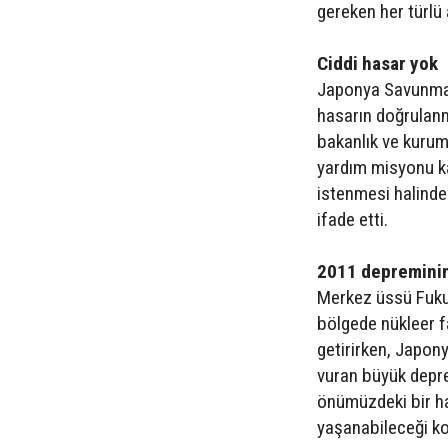
gereken her türlü 
Ciddi hasar yok
Japonya Savunma B
hasarın doğrulanma
bakanlık ve kurum
yardım misyonu k
istenmesi halinde
ifade etti.
2011 depreminin 
Merkez üssü Fukus
bölgede nükleer 
getirirken, Japon
vuran büyük depre
önümüzdeki bir haf
yaşanabileceği k