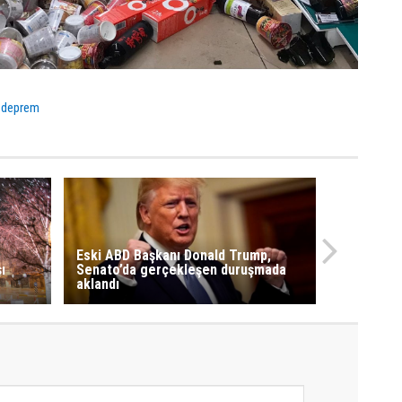
 deprem
Eski ABD Başkanı Donald Trump,
ı
Senato’da gerçekleşen duruşmada
aklandı