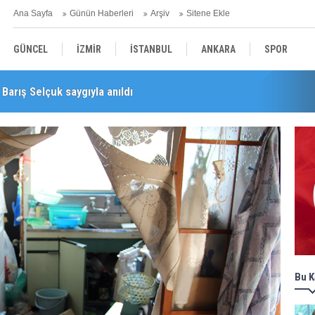
Ana Sayfa
Günün Haberleri
Arşiv
Sitene Ekle
GÜNCEL
İZMİR
İSTANBUL
ANKARA
SPOR
Barış Selçuk saygıyla anıldı
YEREL
SAĞLIK
EKONOMİ
POLİTİKA
Bu K