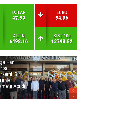
DOLAR
EURO
47.59
54.96
ALTIN
BIST 100
6498.16
13798.82
şa Han
İnsan En Çok
rba
Açamadığı
rkemli Bir
Kapıları
renle
Hatırlar
zmete Açıldı