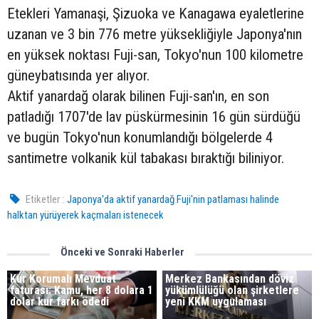
Etekleri Yamanaşi, Şizuoka ve Kanagawa eyaletlerine
uzanan ve 3 bin 776 metre yüksekliğiyle Japonya'nın
en yüksek noktası Fuji-san, Tokyo'nun 100 kilometre
güneybatısında yer alıyor.
Aktif yanardağ olarak bilinen Fuji-san'ın, en son
patladığı 1707'de lav püskürmesinin 16 gün sürdüğü
ve bugün Tokyo'nun konumlandığı bölgelerde 4
santimetre volkanik kül tabakası bıraktığı biliniyor.
Etiketler :
Japonya'da aktif yanardağ Fuji'nin patlaması halinde
halktan yürüyerek kaçmaları istenecek
Önceki ve Sonraki Haberler
Kur Korumalı Mevduat
Merkez Bankasından döviz
faturası: Kamu, her 8 dolara 1
yükümlülüğü olan şirketlere
dolar kur farkı ödedi
yeni KKM uygulaması