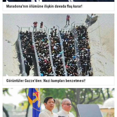
Maradona'nın ölümüne ilişkin davada flaş karar!
Görüntüler Gazze'den: Nazi kampları benzetmesi!