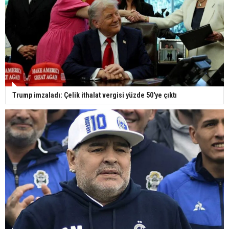
Trump imzaladı: Çelik ithalat vergisi yüzde 50'ye çıktı