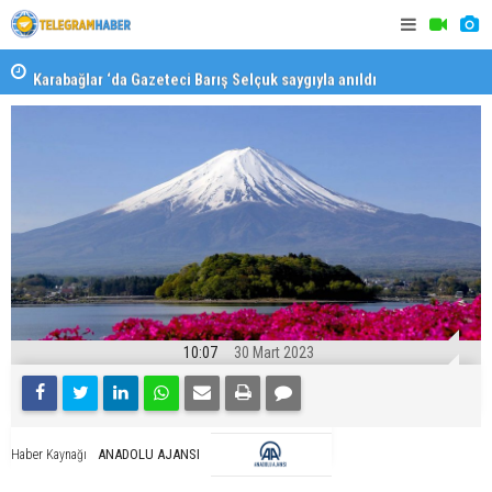
Karabağlar ‘da Gazeteci Barış Selçuk saygıyla anıldı
Konaklı ka
10:07
30 Mart 2023
ANADOLU AJANSI
Haber Kaynağı