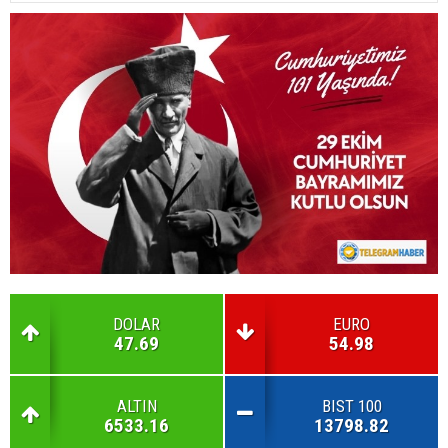
DOLAR
EURO
47.69
54.98
ALTIN
BIST 100
6533.16
13798.82