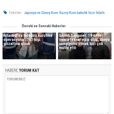
Etiketler :
Japonya ve Güney Kore: Kuzey Kore balistik füze fırlattı
Önceki ve Sonraki Haberler
İstanbul'da 'kökünü kurutma
Semih Saygıner: 19 sene
operasyonu': 161 kişi
sonra tekrar ekip olup, dünya
gözaltına alındı
şampiyonu olmak bizi çok
mutlu etti
HABERE
YORUM KAT