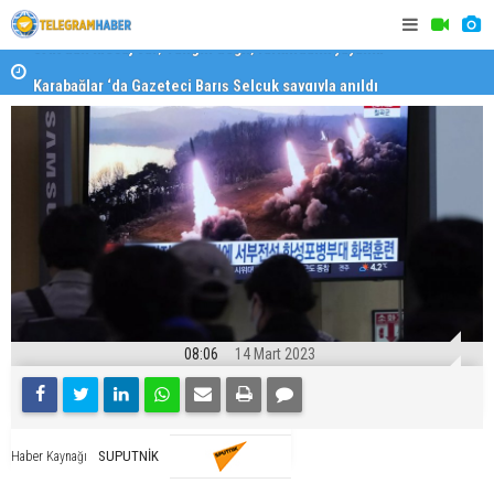
Karabağlar ‘da Gazeteci Barış Selçuk saygıyla anıldı
Konaklı ka
08:06
14 Mart 2023
SUPUTNİK
Haber Kaynağı