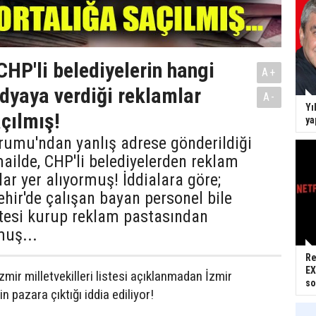
CHP'li belediyelerin hangi
A+
yaya verdiği reklamlar
A-
Yı
açılmış!
ya
rumu'ndan yanlış adrese gönderildiği
mailde, CHP'li belediyelerden reklam
ar yer alıyormuş! İddialara göre;
hir'de çalışan bayan personel bile
etesi kurup reklam pastasından
uş...
Re
EX
 İzmir milletvekilleri listesi açıklanmadan İzmir
so
in pazara çıktığı iddia ediliyor!