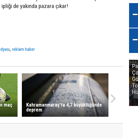
 ipliği de yakında pazara çıkar!
,
edyası
reklam haber
Pa
Ço
Gö
Tö
Hi
ın maç
Kahramanmaraş'ta 4,7 büyüklüğünde
deprem