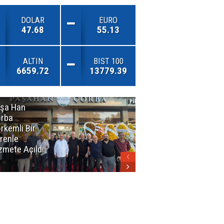
DOLAR
EURO
47.68
55.13
ALTIN
BIST 100
6659.72
13779.39
şa Han
İnsan En Çok
rba
Açamadığı
rkemli Bir
Kapıları
renle
Hatırlar
zmete Açıldı