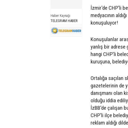
İzmir'de CHP'li be
medyacının aldığı
Haber Kaynağı
TELEGRAM HABER
konuşuluyor!
Konuşulanlar aras
yanlış bir adrese
hangi CHP'li beled
kuruşuna, belediye 
Ortalığa saçılan 
gazetelerinin de ye
danışmanı olan ki
olduğu iddia edili
İzBB'de çalışan b
CHP'li ilçe beled
reklam aldığı dil