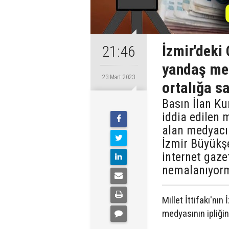
İzmir'deki 
21:46
yandaş med
23 Mart 2023
ortalığa s
Basın İlan Ku
iddia edilen 
alan medyacıl
İzmir Büyükşe
internet gaz
nemalanıyorm
Millet İttifakı'nın
medyasının ipliğin