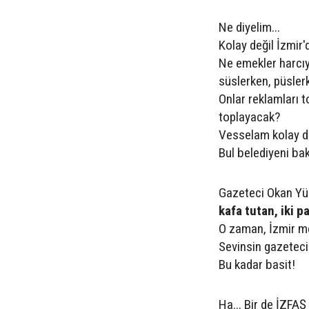
Ne diyelim...
Kolay değil İzmir'
Ne emekler harcıy
süslerken, püsler
Onlar reklamları
toplayacak?
Vesselam kolay d
Bul belediyeni ba
Gazeteci Okan Yü
kafa tutan, iki p
O zaman, İzmir me
Sevinsin gazeteci
Bu kadar basit!
Ha... Bir de İZFAŞ