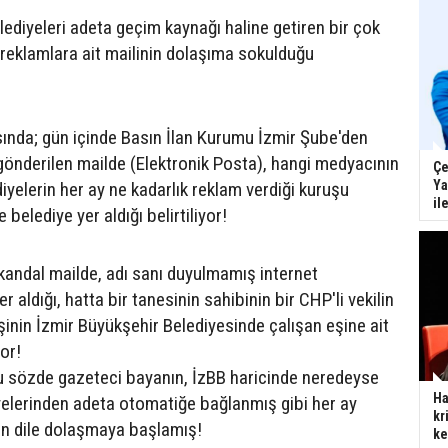
lediyeleri adeta geçim kaynağı haline getiren bir çok
 reklamlara ait mailinin dolaşıma sokulduğu
ında; gün içinde Basın İlan Kurumu İzmir Şube'den
 gönderilen mailde (Elektronik Posta), hangi medyacının
Çe
Ya
iyelerin her ay ne kadarlık reklam verdiği kuruşu
il
belediye yer aldığı belirtiliyor!
skandal mailde, adı sanı duyulmamış internet
r aldığı, hatta bir tanesinin sahibinin bir CHP'li vekilin
şinin İzmir Büyükşehir Belediyesinde çalışan eşine ait
yor!
u sözde gazeteci bayanın, İzBB haricinde neredeyse
Ha
iyelerinden adeta otomatiğe bağlanmış gibi her ay
kr
den dile dolaşmaya başlamış!
ke