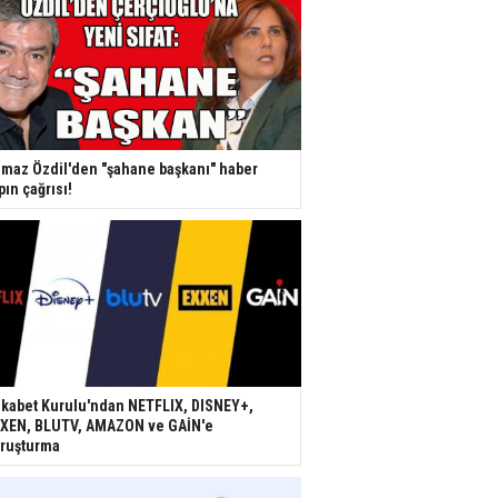
lmaz Özdil'den "şahane başkanı" haber
pın çağrısı!
kabet Kurulu'ndan NETFLIX, DISNEY+,
XEN, BLUTV, AMAZON ve GAİN'e
ruşturma