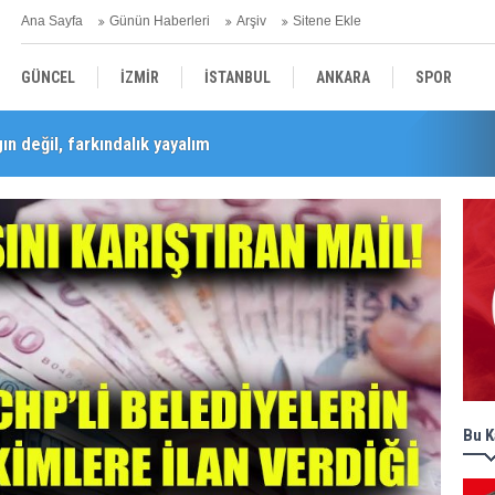
Ana Sayfa
Günün Haberleri
Arşiv
Sitene Ekle
GÜNCEL
İZMİR
İSTANBUL
ANKARA
SPOR
n değil, farkındalık yayalım
Barış Selçuk saygıyla anıldı
YEREL
SAĞLIK
EKONOMİ
POLİTİKA
Bu K