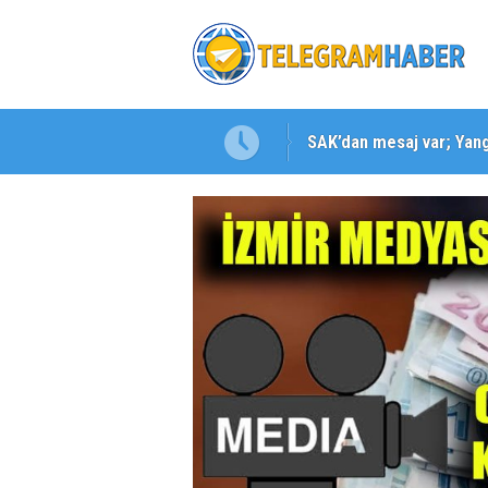
SAK’dan mesaj var; Yangı
Karabağlar ‘da Gazeteci 