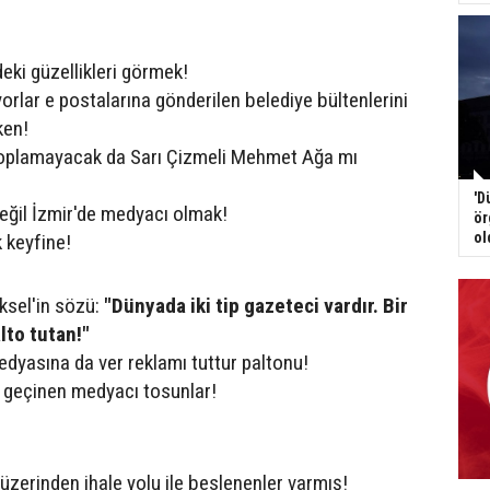
deki güzellikleri görmek!
orlar e postalarına gönderilen belediye bültenlerini
ken!
 toplamayacak da Sarı Çizmeli Mehmet Ağa mı
'D
eğil İzmir'de medyacı olmak!
ör
ol
k keyfine!
ksel'in sözü:
"Dünyada iki tip gazeteci vardır. Bir
alto tutan!"
dyasına da ver reklamı tuttur paltonu!
 geçinen medyacı tosunlar!
 üzerinden ihale yolu ile beslenenler varmış!