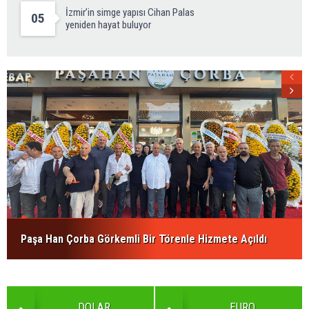
İzmir’in simge yapısı Cihan Palas
05
yeniden hayat buluyor
Paşa Han Çorba Görkemli Bir Törenle Hizmete Açıldı
DOLAR
EURO