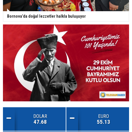
Bornova’da doğal lezzetler halkla buluşuyor
DOLAR
EURO
47.68
55.13