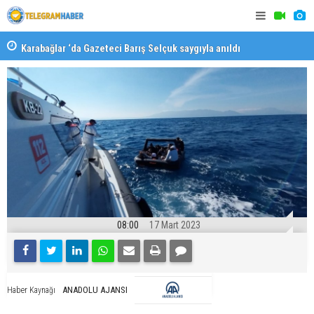
Karabağlar ‘da Gazeteci Barış Selçuk saygıyla anıldı
Konaklı ka
08:00
17 Mart 2023
ANADOLU AJANSI
Haber Kaynağı