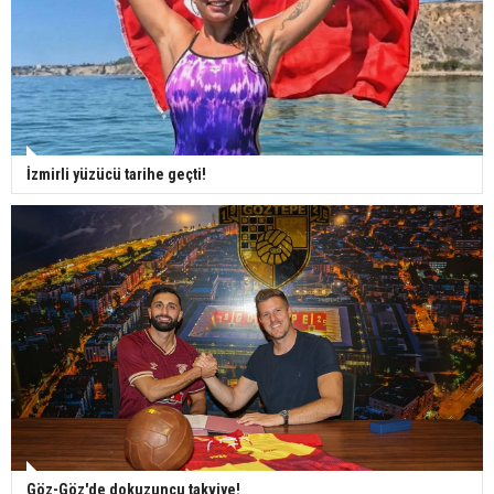
İzmirli yüzücü tarihe geçti!
Göz-Göz'de dokuzuncu takviye!