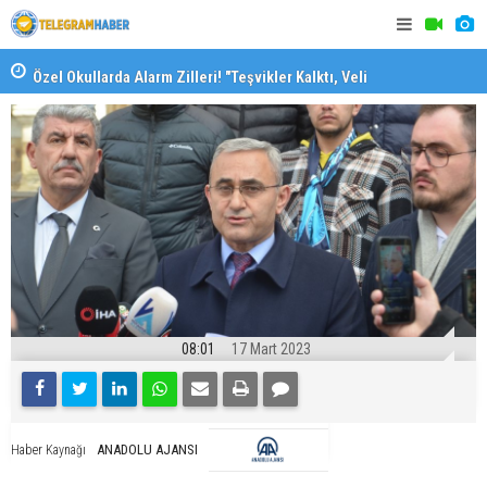
Özel Okullarda Alarm Zilleri! "Teşvikler Kalktı, Veli
"Toprağını
Devlet Okuluna Yöneldi"
08:01
17 Mart 2023
ANADOLU AJANSI
Haber Kaynağı