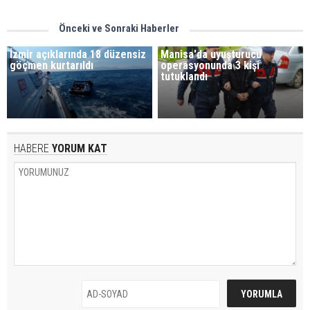
Önceki ve Sonraki Haberler
İzmir açıklarında 18 düzensiz
Manisa'da uyuşturucu
göçmen kurtarıldı
operasyonunda 3 kişi
tutuklandı
HABERE
YORUM KAT