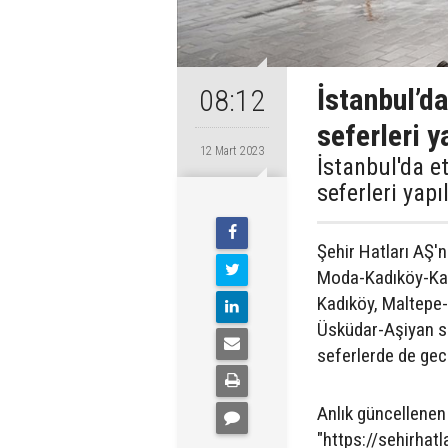
İstanbul’d
08:12
seferleri 
12 Mart 2023
İstanbul'da e
seferleri yapı
Şehir Hatları AŞ'n
Moda-Kadıköy-Kaba
Kadıköy, Maltepe-
Üsküdar-Aşiyan sef
seferlerde de gec
Anlık güncellenen 
"https://sehirhatl