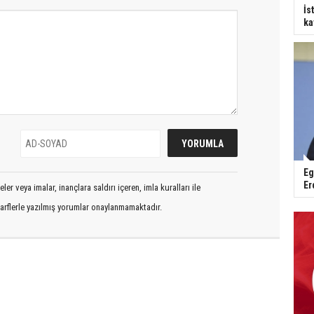
İs
ka
Eg
Er
er veya imalar, inançlara saldırı içeren, imla kuralları ile
arflerle yazılmış yorumlar onaylanmamaktadır.