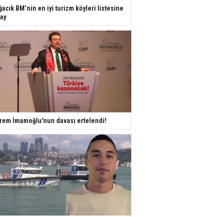
ğacık BM’nin en iyi turizm köyleri listesine
ay
rem İmamoğlu'nun davası ertelendi!