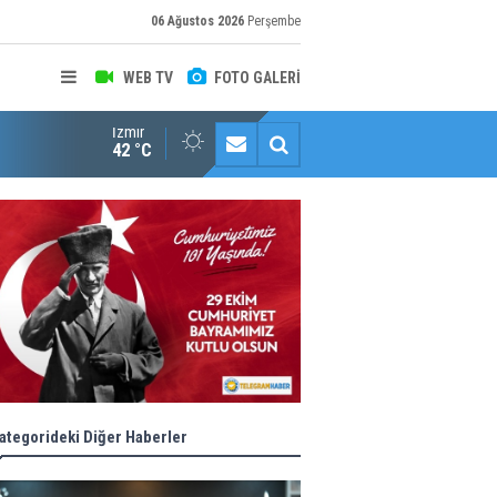
06 Ağustos 2026
Perşembe
WEB TV
FOTO GALERİ
İzmir
Halk istedi, ESHOT düzenledi
42 °C
ategorideki Diğer Haberler