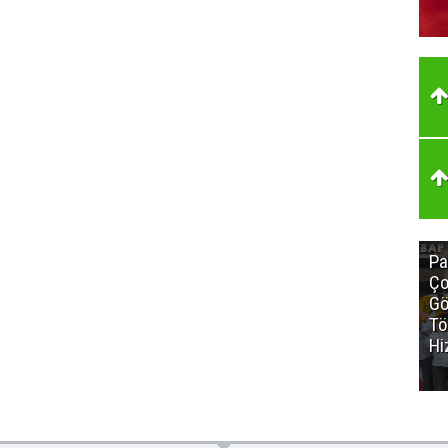
Pa
Ço
Gö
Tö
Hi