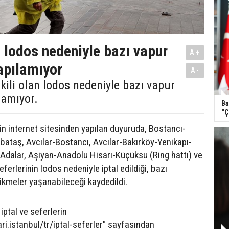
a lodos nedeniyle bazı vapur
A+
yapılamıyor
A-
tkili olan lodos nedeniyle bazı vapur
lamıyor.
Ba
“Ç
in internet sitesinden yapılan duyuruda, Bostancı-
taş, Avcılar-Bostancı, Avcılar-Bakırköy-Yenikapı-
Adalar, Aşiyan-Anadolu Hisarı-Küçüksu (Ring hattı) ve
erlerinin lodos nedeniyle iptal edildiği, bazı
ikmeler yaşanabileceği kaydedildi.
iptal ve seferlerin
ari.istanbul/tr/iptal-seferler" sayfasından