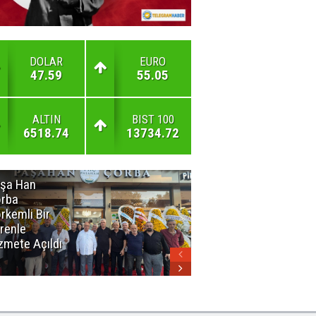
DOLAR
EURO
47.59
55.05
ALTIN
BIST 100
6518.74
13734.72
şa Han
İnsan En Çok
rba
Açamadığı
rkemli Bir
Kapıları
renle
Hatırlar
zmete Açıldı