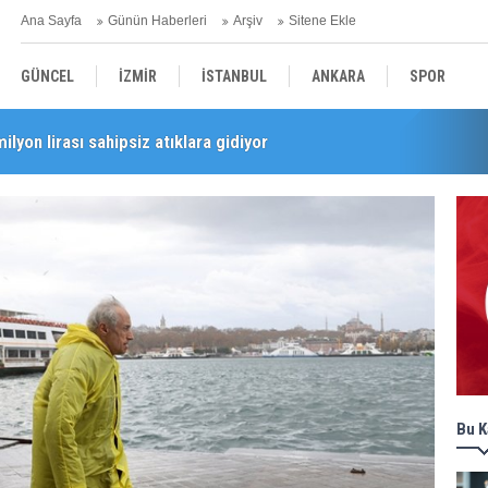
Ana Sayfa
Günün Haberleri
Arşiv
Sitene Ekle
GÜNCEL
İZMİR
İSTANBUL
ANKARA
SPOR
milyon lirası sahipsiz atıklara gidiyor
i’nde esnaf turu
YEREL
SAĞLIK
EKONOMİ
POLİTİKA
Bu K