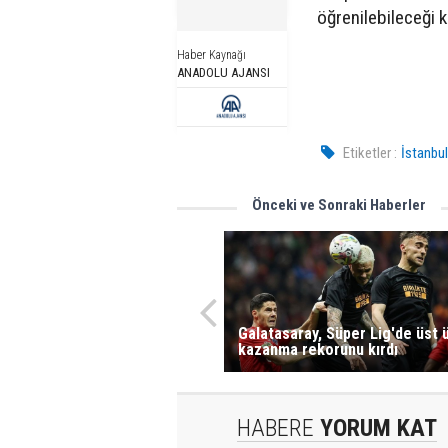
öğrenilebileceği k
Haber Kaynağı
ANADOLU AJANSI
Etiketler :
İstanbul
Önceki ve Sonraki Haberler
Galatasaray, Süper Lig'de üst 
kazanma rekorunu kırdı
HABERE
YORUM KAT