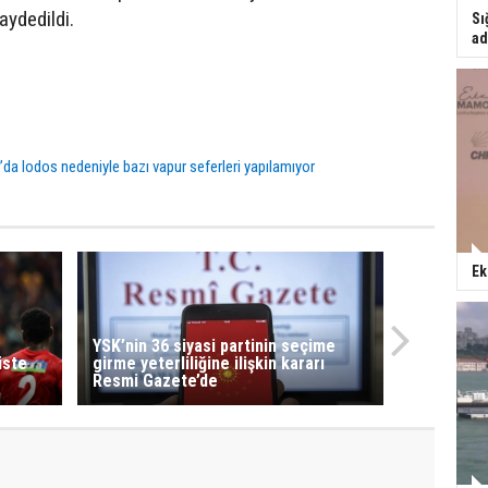
aydedildi.
Sı
ad
’da lodos nedeniyle bazı vapur seferleri yapılamıyor
Ek
YSK’nin 36 siyasi partinin seçime
üste
girme yeterliliğine ilişkin kararı
Resmi Gazete’de