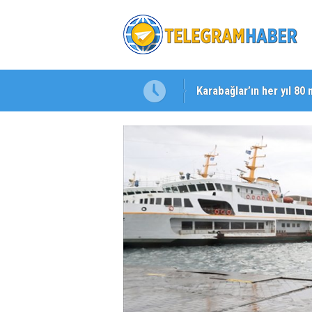
Karabağlar’ın her yıl 80 
Başkan Eşki’den Çamdib