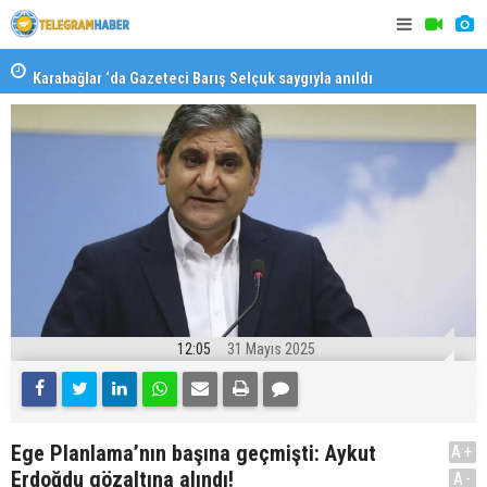
Karabağlar ‘da Gazeteci Barış Selçuk saygıyla anıldı
Konaklı ka
12:05
31 Mayıs 2025
Ege Planlama’nın başına geçmişti: Aykut
A+
Erdoğdu gözaltına alındı!
A-