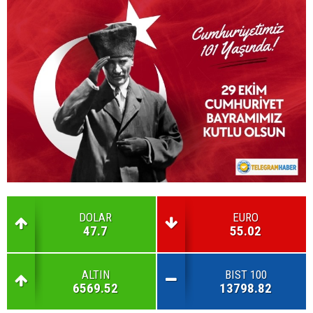
DOLAR
EURO
47.7
55.02
ALTIN
BIST 100
6569.52
13798.82