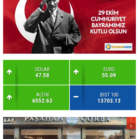
DOLAR
EURO
47.58
55.09
ALTIN
BIST 100
6552.63
13703.13