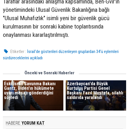
Taraflar arasındaki anlaşma kapsamında, Ben-Gvir'in
yönetimindeki Ulusal Güvenlik Bakanlığına bağlı
"Ulusal Muhafızlık" isimli yeni bir güvenlik gücü
kurulmasının bir sonraki kabine toplantısında
onaylanması kararlaştırılmıştı.
Etiketler :
İsrail'de gösterileri düzenleyen gruplardan 34'ü eylemleri
sürdüreceklerini açıkladı
Önceki ve Sonraki Haberler
Eski İsrail Savunma Bakanı
Azerbaycan'da Büyük
Gantz, Biden'ın hükümete
Kurtuluş Partisi Genel
uyarı mesajı gönderdiğini
Başkanı Fazıl Mustafa, silahlı
söyledi
saldırıda yaralandı
HABERE
YORUM KAT