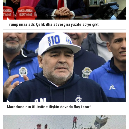
Trump imzaladı: Çelik ithalat vergisi yüzde 50'ye çıktı
Maradona'nın ölümüne ilişkin davada flaş karar!