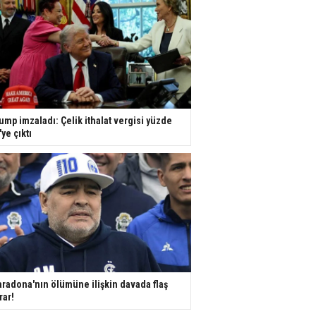
ump imzaladı: Çelik ithalat vergisi yüzde
'ye çıktı
radona'nın ölümüne ilişkin davada flaş
rar!