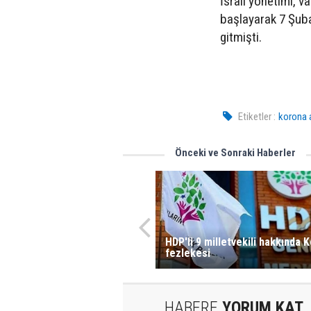
İsrail yönetimi, v
başlayarak 7 Şuba
gitmişti.
Etiketler :
korona 
Önceki ve Sonraki Haberler
HDP'li 9 milletvekili hakkında 
fezlekesi
HABERE
YORUM KAT