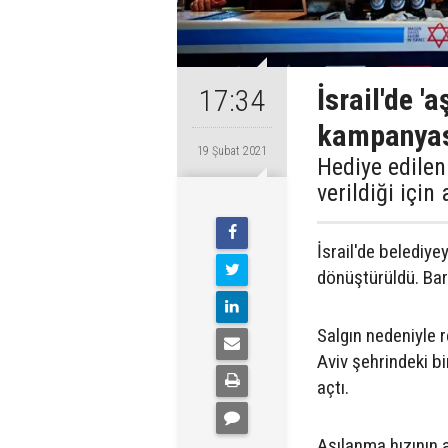
İsrail'de 'a
17:34
kampanya
19 Şubat 2021
Hediye edilen
verildiği içi
İsrail'de belediye
dönüştürüldü. Bard
Salgın nedeniyle r
Aviv şehrindeki bi
açtı.
Aşılanma hızının a