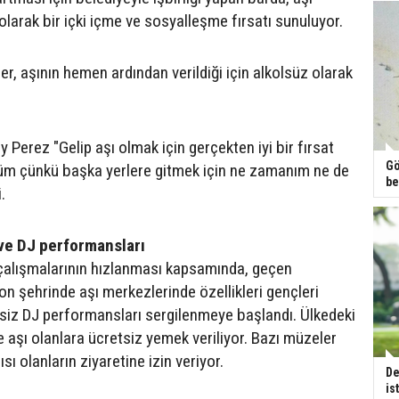
olarak bir içki içme ve sosyalleşme fırsatı sunuluyor.
ler, aşının hemen ardından verildiği için alkolsüz olarak
 Perez "Gelip aşı olmak için gerçekten iyi bir fırsat
Gö
m çünkü başka yerlere gitmek için ne zamanım ne de
be
i.
ve DJ performansları
çalışmalarının hızlanması kapsamında, geçen
on şehrinde aşı merkezlerinde özellikleri gençleri
siz DJ performansları sergilenmeye başlandı. Ülkedeki
e aşı olanlara ücretsiz yemek veriliyor. Bazı müzeler
sı olanların ziyaretine izin veriyor.
De
is