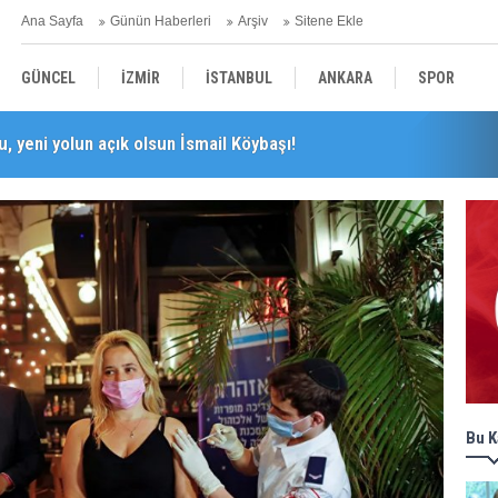
Ana Sayfa
Günün Haberleri
Arşiv
Sitene Ekle
GÜNCEL
İZMİR
İSTANBUL
ANKARA
SPOR
, yeni yolun açık olsun İsmail Köybaşı!
perasyonu Büyüyor! Mercek Altındaki Dosya: 2023 İmar Planları
YEREL
SAĞLIK
EKONOMİ
POLİTİKA
Bu K