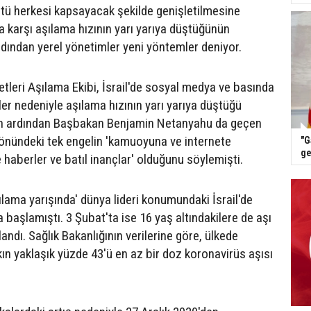
üstü herkesi kapsayacak şekilde genişletilmesine
 karşı aşılama hızının yarı yarıya düştüğünün
rdından yerel yönetimler yeni yöntemler deniyor.
etleri Aşılama Ekibi, İsrail'de sosyal medya ve basında
er nedeniyle aşılama hızının yarı yarıya düştüğü
nun ardından Başbakan Benjamin Netanyahu da geçen
önündeki tek engelin 'kamuoyuna ve internete
"G
ge
e haberler ve batıl inançlar' olduğunu söylemişti.
ılama yarışında' dünya lideri konumundaki İsrail'de
a başlamıştı. 3 Şubat'ta ise 16 yaş altındakilere de aşı
ndı. Sağlık Bakanlığının verilerine göre, ülkede
ın yaklaşık yüzde 43'ü en az bir doz koronavirüs aşısı