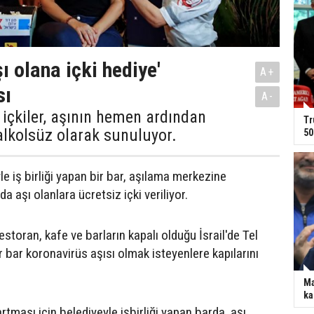
şı olana içki hediye'
A+
sı
A-
 içkiler, aşının hemen ardından
Tr
n alkolsüz olarak sunuluyor.
50
yle iş birliği yapan bir bar, aşılama merkezine
a aşı olanlara ücretsiz içki veriliyor.
estoran, kafe ve barların kapalı olduğu İsrail'de Tel
r bar koronavirüs aşısı olmak isteyenlere kapılarını
Ma
ka
rtması için belediyeyle işbirliği yapan barda, aşı