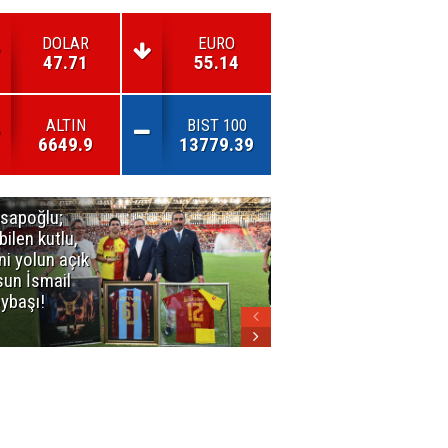
DOLAR
EURO
47.71
55.14
ALTIN
BIST 100
6649.9
13779.39
sapoğlu;
Kuşadası'nda
bilen kutlu,
3. Dalga
ni yolun açık
Operasyonu
sun İsmail
Büyüyor!
ybaşı!
Mercek
Altındaki
Dosya: 2023
İmar Planları