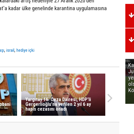
akalardaki artış nedeniyle 27 Aralık 2020'den
t'a kadar ülke genelinde karantina uygulamasına
,
,
aşı
israil
hediye içki
Ka
Jü
ye
ol
Kö
Yargıtay 16. Ceza Dairesi, HDP'li
Kobani
Gergerlioğlu'na verilen 2 yıl 6 ay
hapis cezasını onadı