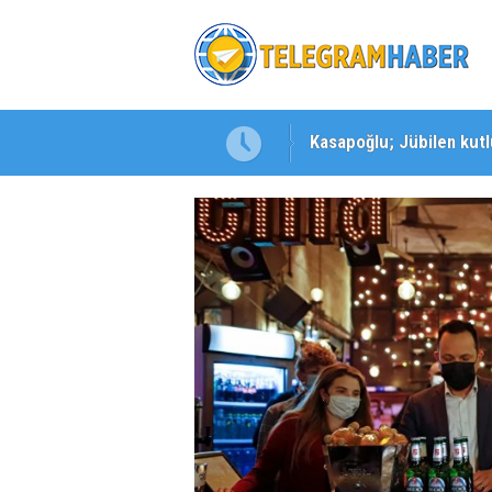
Kasapoğlu; Jübilen kutlu
Kuşadası'nda 3. Dalga O