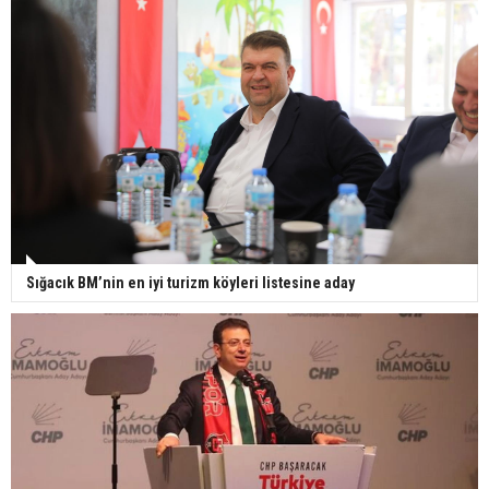
Sığacık BM’nin en iyi turizm köyleri listesine aday