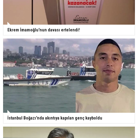
Ekrem İmamoğlu'nun davası ertelendi!
İstanbul Boğazı'nda akıntıya kapılan genç kayboldu