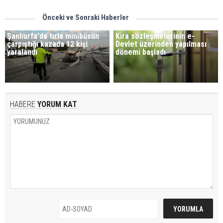
Önceki ve Sonraki Haberler
Şanlıurfa'da tırla minibüsün
Kira sözleşmelerinin e-
çarpıştığı kazada 12 kişi
Devlet üzerinden yapılması
yaralandı
dönemi başladı
HABERE
YORUM KAT