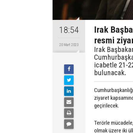
Irak Başba
18:54
resmi ziya
20 Mart 2023
Irak Başbaka
Cumhurbaşkan
icabetle 21-2
bulunacak.
Cumhurbaşkanlığı 
ziyaret kapsamında
geçirilecek.
Terörle mücadele, 
olmak üzere iki ül