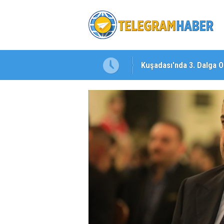
Kuşadası'nda 3. Dalga O
İzmirli Firmadan Avrupa