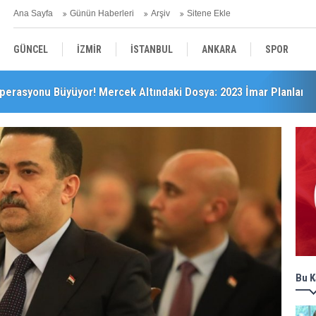
Ana Sayfa
Günün Haberleri
Arşiv
Sitene Ekle
GÜNCEL
İZMİR
İSTANBUL
ANKARA
SPOR
perasyonu Büyüyor! Mercek Altındaki Dosya: 2023 İmar Planları
’da Önemli Başarı
YEREL
SAĞLIK
EKONOMİ
POLİTİKA
Bu K