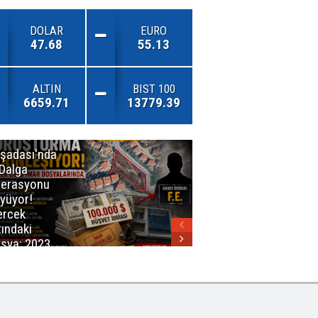
DOLAR
EURO
47.68
55.13
ALTIN
BIST 100
6659.71
13779.39
şadası'nda
İzmirli
 Dalga
Firmadan
erasyonu
Avrupa’da
yüyor!
Önemli Başarı
rcek
tındaki
sya: 2023
ar Planları