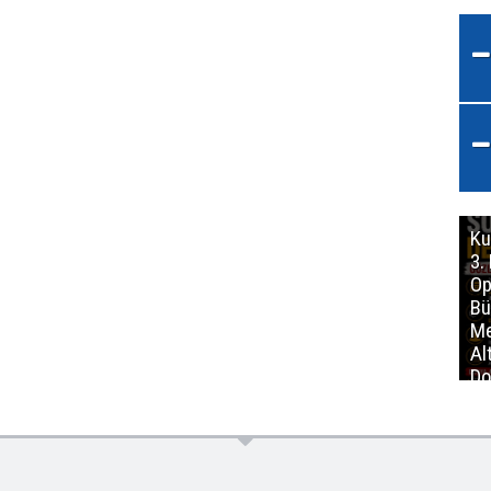
Ku
3.
Op
Bü
Me
Al
Do
İm