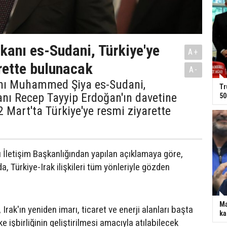
kanı es-Sudani, Türkiye'ye
A+
rette bulunacak
A-
nı Muhammed Şiya es-Sudani,
Tr
ı Recep Tayyip Erdoğan'ın davetine
50
2 Mart'ta Türkiye'ye resmi ziyarette
İletişim Başkanlığından yapılan açıklamaya göre,
, Türkiye-Irak ilişkileri tüm yönleriyle gözden
Ma
Irak'ın yeniden imarı, ticaret ve enerji alanları başta
ka
ke işbirliğinin geliştirilmesi amacıyla atılabilecek