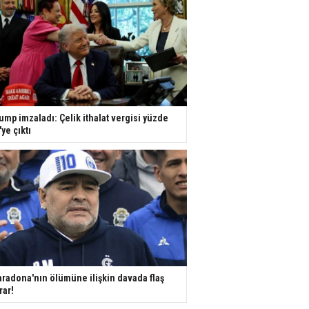
ump imzaladı: Çelik ithalat vergisi yüzde
'ye çıktı
radona'nın ölümüne ilişkin davada flaş
rar!