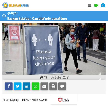
Başkan Eşki’den Çamdibi’nde esnaf turu
Halk isted
20:43
06 Şubat 2021
İHLAS HABER AJANSI
Haber Kaynağı