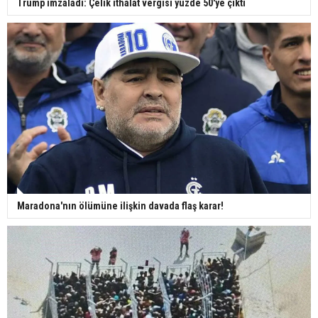
Trump imzaladı: Çelik ithalat vergisi yüzde 50'ye çıktı
Maradona'nın ölümüne ilişkin davada flaş karar!