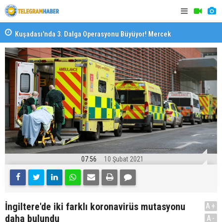
il
Kuşadası'nda 3. Dalga Operasyonu Büyüyor! Mercek
İzmirli Fi
Altındaki Dosya: 2023 İmar Planları
07:56
10 Şubat 2021
İngiltere'de iki farklı koronavirüs mutasyonu
A+
daha bulundu
A-