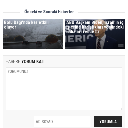
Önceki ve Sonraki Haberler
Bolu Dağı'nda kar etkili
ABD Başkanı Biden, İsrail'in iç
oluyor
işlerine karıştıkları yönündeki
iddiaları reddetti
HABERE
YORUM KAT