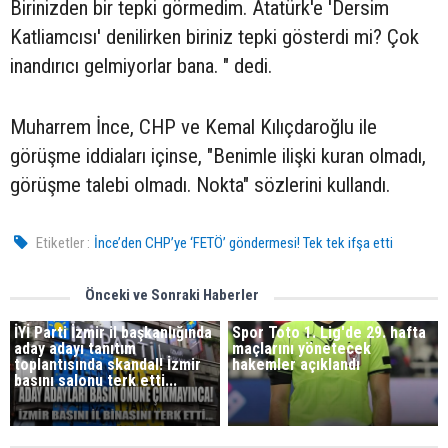
Birinizden bir tepki görmedim. Atatürk'e 'Dersim
Katliamcısı' denilirken biriniz tepki gösterdi mi? Çok
inandırıcı gelmiyorlar bana. " dedi.
Muharrem İnce, CHP ve Kemal Kılıçdaroğlu ile
görüşme iddiaları içinse, "Benimle ilişki kuran olmadı,
görüşme talebi olmadı. Nokta" sözlerini kullandı.
Etiketler :
İnce’den CHP’ye ‘FETÖ’ göndermesi! Tek tek ifşa etti
Önceki ve Sonraki Haberler
İYİ Parti İzmir il başkanlığında
Spor Toto 1. Lig'de 29. hafta
aday adayı tanıtım
maçlarını yönetecek
toplantısında skandal! İzmir
hakemler açıklandı
basını salonu terk etti...