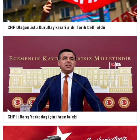
CHP Olağanüstü Kurultay kararı aldı: Tarih belli oldu
CHP'li Barış Yarkadaş için ihraç talebi