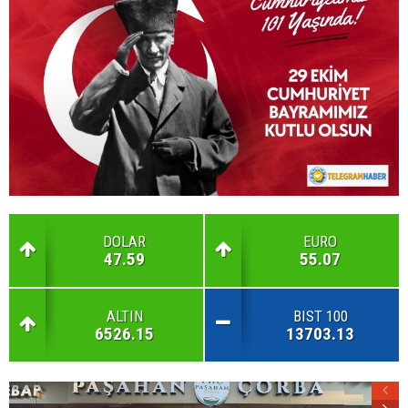
DOLAR
EURO
47.59
55.07
ALTIN
BIST 100
6526.15
13703.13