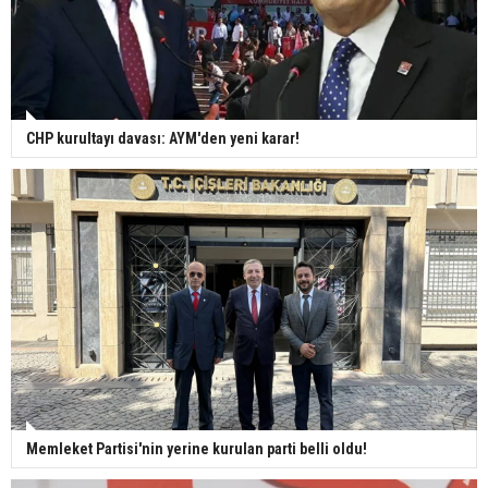
CHP kurultayı davası: AYM'den yeni karar!
Memleket Partisi'nin yerine kurulan parti belli oldu!