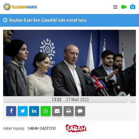
Başkan Eşki’den Çamdibi’nde esnaf turu
Halk isted
13:02
27 Mart 2023
SABAH GAZETESİ
Haber Kaynağı