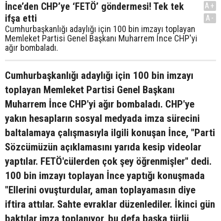
İnce’den CHP’ye ‘FETÖ’ göndermesi! Tek tek
A+
ifşa etti
A-
Cumhurbaşkanlığı adaylığı için 100 bin imzayı toplayan
Memleket Partisi Genel Başkanı Muharrem İnce CHP'yi
ağır bombaladı.
Cumhurbaşkanlığı adaylığı için 100 bin imzayı
toplayan Memleket Partisi Genel Başkanı
Muharrem İnce CHP'yi ağır bombaladı. CHP'ye
yakın hesapların sosyal medyada imza sürecini
baltalamaya çalışmasıyla ilgili konuşan İnce, "Parti
Sözcümüzün açıklamasını yarıda kesip videolar
yaptılar. FETÖ'cülerden çok şey öğrenmişler" dedi.
100 bin imzayı toplayan İnce yaptığı konuşmada
"Ellerini ovuşturdular, aman toplayamasın diye
iftira attılar. Sahte evraklar düzenlediler. İkinci gün
baktılar imza toplanıyor, bu defa başka türlü