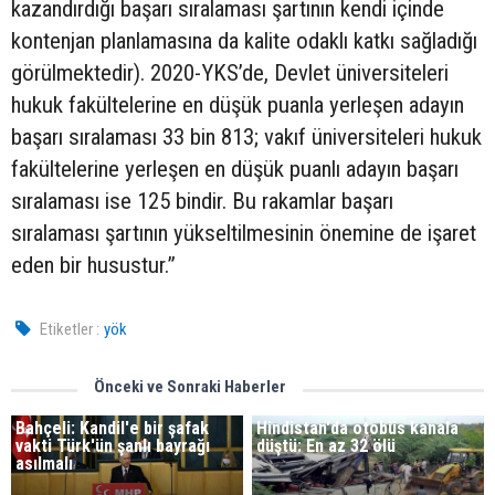
kazandırdığı başarı sıralaması şartının kendi içinde
kontenjan planlamasına da kalite odaklı katkı sağladığı
görülmektedir). 2020-YKS’de, Devlet üniversiteleri
hukuk fakültelerine en düşük puanla yerleşen adayın
başarı sıralaması 33 bin 813; vakıf üniversiteleri hukuk
fakültelerine yerleşen en düşük puanlı adayın başarı
sıralaması ise 125 bindir. Bu rakamlar başarı
sıralaması şartının yükseltilmesinin önemine de işaret
eden bir husustur.”
Etiketler :
yök
Önceki ve Sonraki Haberler
Bahçeli: Kandil'e bir şafak
Hindistan'da otobüs kanala
vakti Türk'ün şanlı bayrağı
düştü: En az 32 ölü
asılmalı