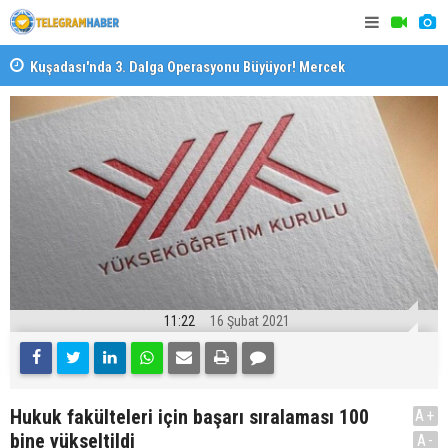
il
Kuşadası'nda 3. Dalga Operasyonu Büyüyor! Mercek
İzmirli Fi
Altındaki Dosya: 2023 İmar Planları
11:22
16 Şubat 2021
Hukuk fakülteleri için başarı sıralaması 100
A+
bine yükseltildi
A-