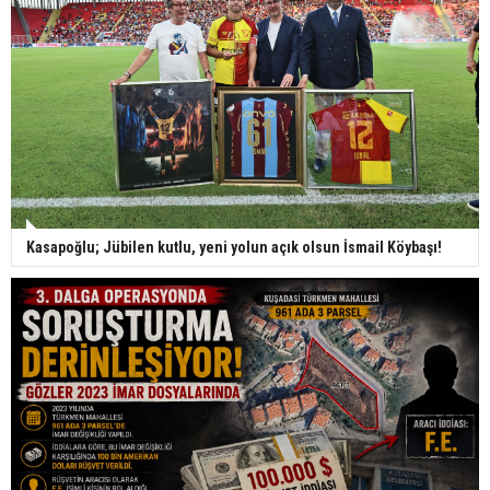
Kasapoğlu; Jübilen kutlu, yeni yolun açık olsun İsmail Köybaşı!