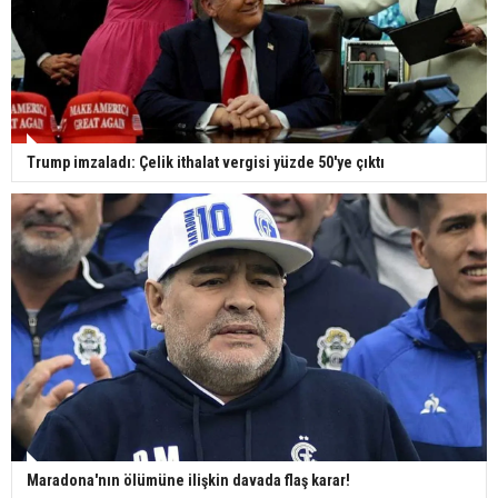
Trump imzaladı: Çelik ithalat vergisi yüzde 50'ye çıktı
Maradona'nın ölümüne ilişkin davada flaş karar!