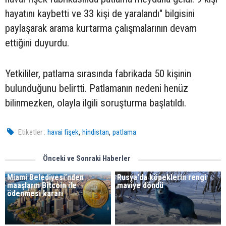
hayatını kaybetti ve 33 kişi de yaralandı" bilgisini
paylaşarak arama kurtarma çalışmalarının devam
ettiğini duyurdu.
Yetkililer, patlama sırasında fabrikada 50 kişinin
bulunduğunu belirtti. Patlamanın nedeni henüz
bilinmezken, olayla ilgili soruşturma başlatıldı.
,
,
Etiketler :
havai fişek
hindistan
patlama
Önceki ve Sonraki Haberler
Miami Belediyesi’nden
Rusya'da köpeklerin rengi
maaşların Bitcoin ile
maviye döndü
ödenmesi kararı