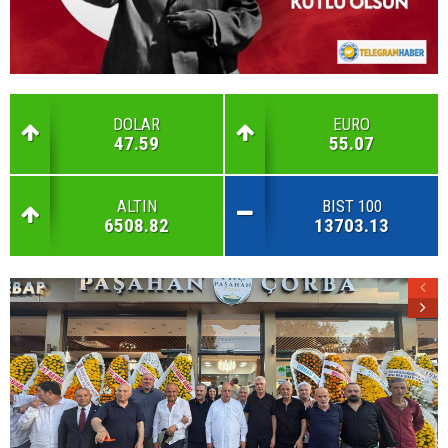
DOLAR
EURO
47.59
55.07
ALTIN
BIST 100
6508.82
13703.13