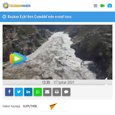
Başkan Eşki’den Çamdibi’nde esnaf turu
Halk isted
12:35
07 Şubat 2021
SUPUTNİK
Haber Kaynağı