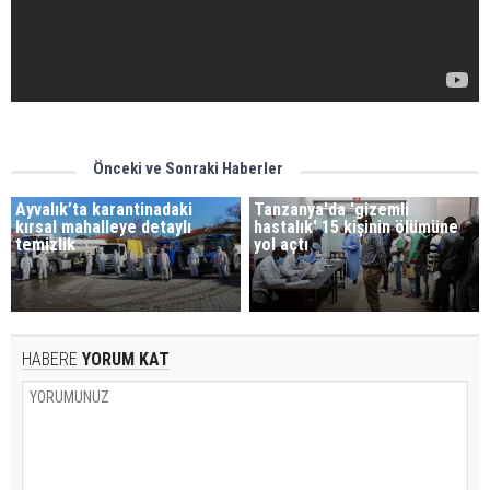
Önceki ve Sonraki Haberler
Ayvalık’ta karantinadaki
Tanzanya'da 'gizemli
kırsal mahalleye detaylı
hastalık' 15 kişinin ölümüne
temizlik
yol açtı
HABERE
YORUM KAT