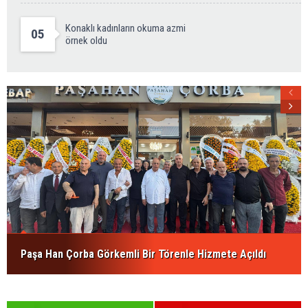
Konaklı kadınların okuma azmi
05
örnek oldu
Paşa Han Çorba Görkemli Bir Törenle Hizmete Açıldı