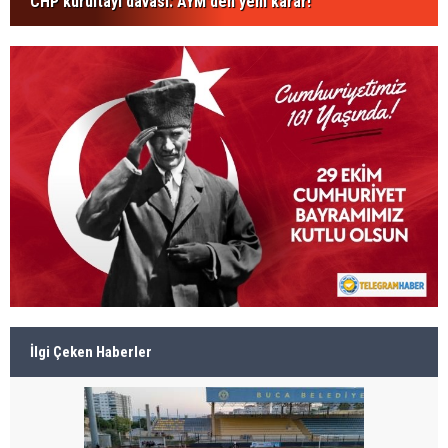
CHP kurultayı davası: AYM'den yeni karar!
İlgi Çeken Haberler