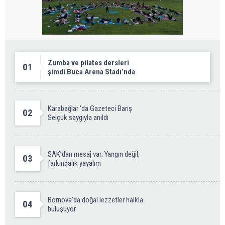
Zumba ve pilates dersleri
01
şimdi Buca Arena Stadı’nda
Karabağlar ‘da Gazeteci Barış
02
Selçuk saygıyla anıldı
SAK’dan mesaj var; Yangın değil,
03
farkındalık yayalım
Bornova’da doğal lezzetler halkla
04
buluşuyor