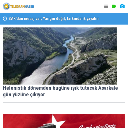
SAK’dan mesaj var; Yangın değil, farkındalık yayalım
Konaklı ka
Karabağlar ‘da Gazeteci Barış Selçuk saygıyla anıldı
Helenistik dönemden bugüne ışık tutacak Asarkale
gün yüzüne çıkıyor