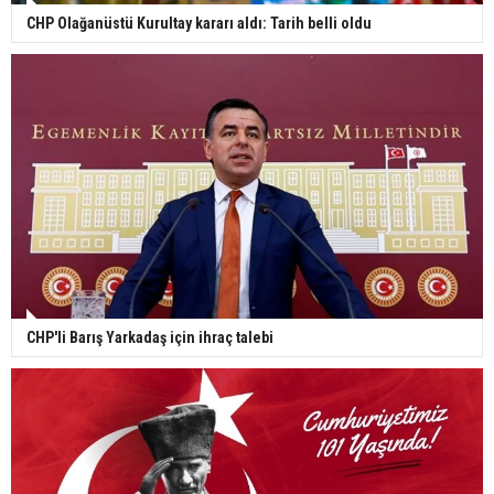
CHP Olağanüstü Kurultay kararı aldı: Tarih belli oldu
CHP'li Barış Yarkadaş için ihraç talebi