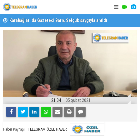
Karabağlar ‘da Gazeteci Barış Selçuk saygıyla anıldı
Konaklı ka
21:34
05 Şubat 2021
TELEGRAM ÖZEL HABER
Haber Kaynağı