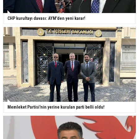
CHP kurultayı davası: AYM'den yeni karar!
Memleket Partisi'nin yerine kurulan parti belli oldu!