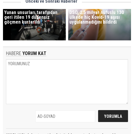
Önceki ve Sonraki Haberler
Yunan unsurları tarafından
DSÖ, 2.5 milyar nüfuslu 130
geri itilen 19 düzensiz
ülkede hiç Kovid-19 aşısı
göçmen kurtarıldı
uygulanmadığını bildirdi
HABERE
YORUM KAT