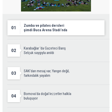
Zumba ve pilates dersleri
01
şimdi Buca Arena Stadı’nda
Karabağlar ‘da Gazeteci Barış
02
Selçuk saygıyla anıldı
SAK’dan mesaj var; Yangın değil,
03
farkındalık yayalım
Bornova’da doğal lezzetler halkla
04
buluşuyor