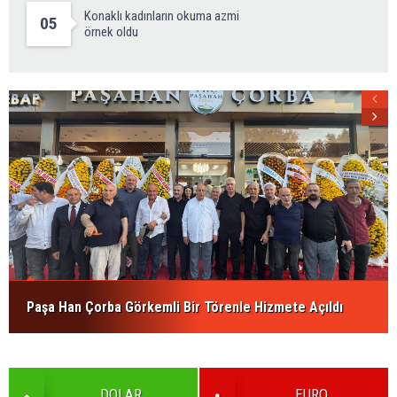
Konaklı kadınların okuma azmi
05
örnek oldu
Paşa Han Çorba Görkemli Bir Törenle Hizmete Açıldı
DOLAR
EURO