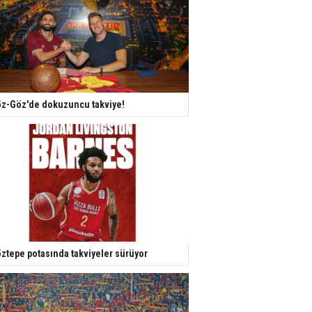
z-Göz'de dokuzuncu takviye!
ztepe potasında takviyeler sürüyor