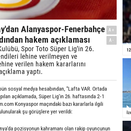
ay'dan Alanyaspor-Fenerbahçe
A+
rdından hakem açıklaması
A-
ulübü, Spor Toto Süper Lig'in 26.
12
ndileri lehine verilmeyen ve
hine verilen hakem kararlarını
açıklama yaptı.
lübün sosyal medya hesabından, "Lafta VAR. Ortada
pılan açıklamada, Süper Lig'in 26. haftasında 2-1
am.com Konyaspor maçındaki bazı kararlarla ilgili
lunularak şu görüşlere yer verildi:
İz
ya'da pozisyonun kahramanı olan rakip oyuncunun