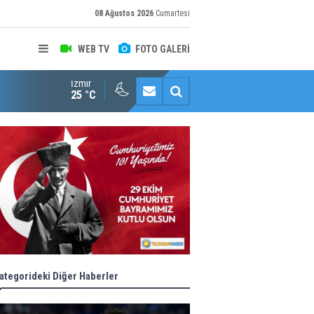
08 Ağustos 2026
Cumartesi
WEB TV
FOTO GALERİ
İzmir
Konaklı kadınların okuma azmi örnek oldu
25 °C
ategorideki Diğer Haberler