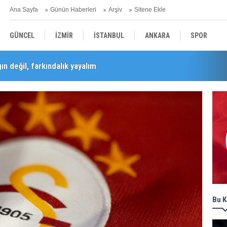
Ana Sayfa
Günün Haberleri
Arşiv
Sitene Ekle
GÜNCEL
İZMİR
İSTANBUL
ANKARA
SPOR
n değil, farkındalık yayalım
Barış Selçuk saygıyla anıldı
YEREL
SAĞLIK
EKONOMİ
POLİTİKA
Bu K