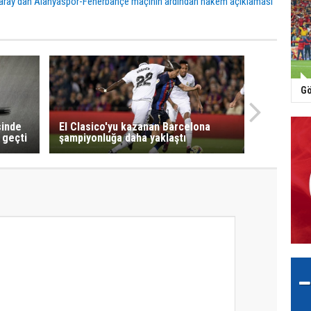
aray'dan Alanyaspor-Fenerbahçe maçının ardından hakem açıklaması
Gö
sinde
El Clasico'yu kazanan Barcelona
 geçti
şampiyonluğa daha yaklaştı