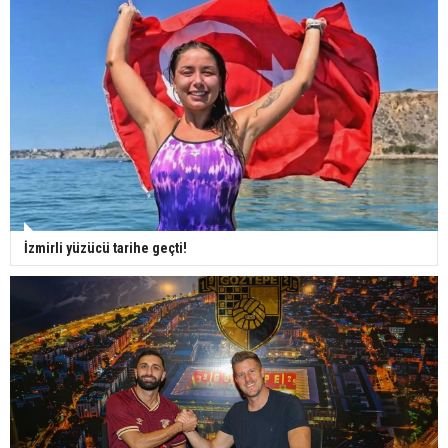
İzmirli yüzücü tarihe geçti!