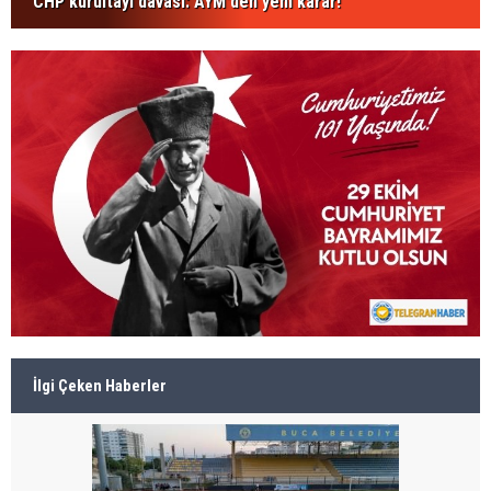
CHP kurultayı davası: AYM'den yeni karar!
İlgi Çeken Haberler