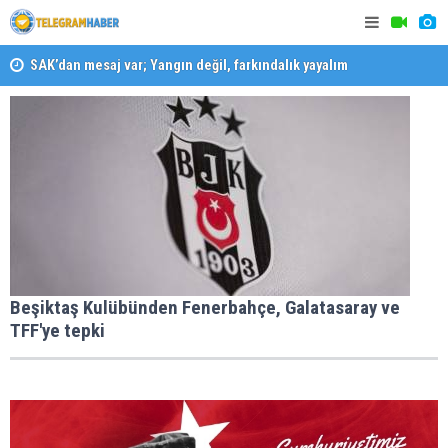
SAK’dan mesaj var; Yangın değil, farkındalık yayalım
Konaklı ka
Karabağlar ‘da Gazeteci Barış Selçuk saygıyla anıldı
Beşiktaş Kulübünden Fenerbahçe, Galatasaray ve
TFF'ye tepki