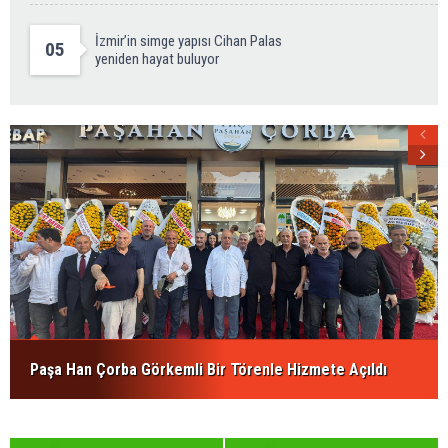
İzmir’in simge yapısı Cihan Palas
05
yeniden hayat buluyor
Paşa Han Çorba Görkemli Bir Törenle Hizmete Açıldı