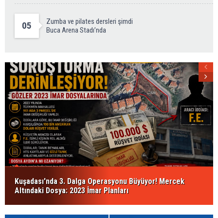
Zumba ve pilates dersleri şimdi
05
Buca Arena Stadı’nda
Kuşadası'nda 3. Dalga Operasyonu Büyüyor! Mercek
Altındaki Dosya: 2023 İmar Planları