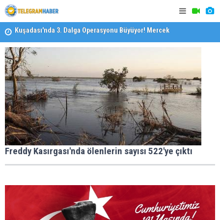
Kuşadası'nda 3. Dalga Operasyonu Büyüyor! Mercek
Altındaki Dosya: 2023 İmar Planları
Özel Okulla
İzmirli Firmadan Avrupa’da Önemli Başarı
Devlet Oku
Freddy Kasırgası'nda ölenlerin sayısı 522'ye çıktı