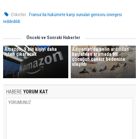
Etiketler :
Fransa'da hükümete karşı sunulan gensoru önergesi
reddedildi
Önceki ve Sonraki Haberler
Amazon, 9 bin kişiyi daha
Adıyaman'da selin ardından
işten çıkaracak
başlatılan aramada bir
çocuğun cansız bedenine
ulaşıldı
HABERE
YORUM KAT