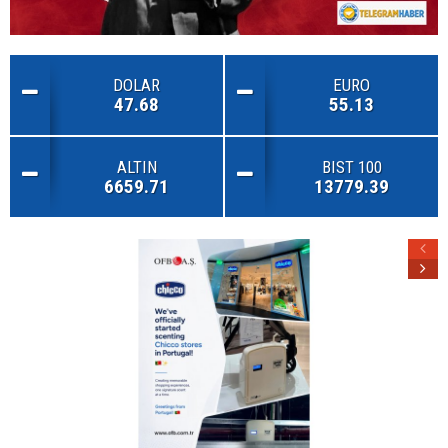
DOLAR
EURO
47.68
55.13
ALTIN
BIST 100
6659.71
13779.39