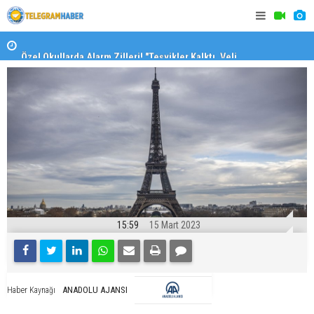
Özel Okullarda Alarm Zilleri! "Teşvikler Kalktı, Veli
"Toprağını
Devlet Okuluna Yöneldi"
15:59
15 Mart 2023
ANADOLU AJANSI
Haber Kaynağı