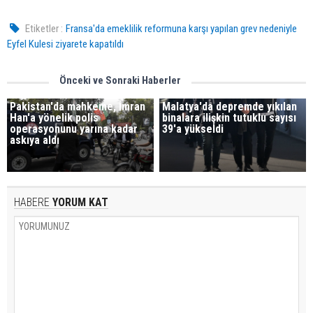
Etiketler :
Fransa'da emeklilik reformuna karşı yapılan grev nedeniyle
Eyfel Kulesi ziyarete kapatıldı
Önceki ve Sonraki Haberler
Pakistan'da mahkeme, İmran
Malatya'da depremde yıkılan
Han'a yönelik polis
binalara ilişkin tutuklu sayısı
operasyonunu yarına kadar
39'a yükseldi
askıya aldı
HABERE
YORUM KAT