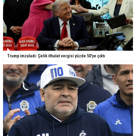
Trump imzaladı: Çelik ithalat vergisi yüzde 50'ye çıktı