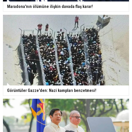
Maradona'nın ölümüne ilişkin davada flaş karar!
Görüntüler Gazze'den: Nazi kampları benzetmesi!