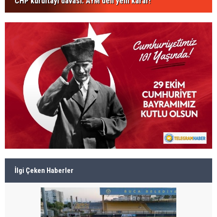
CHP kurultayı davası: AYM'den yeni karar!
İlgi Çeken Haberler