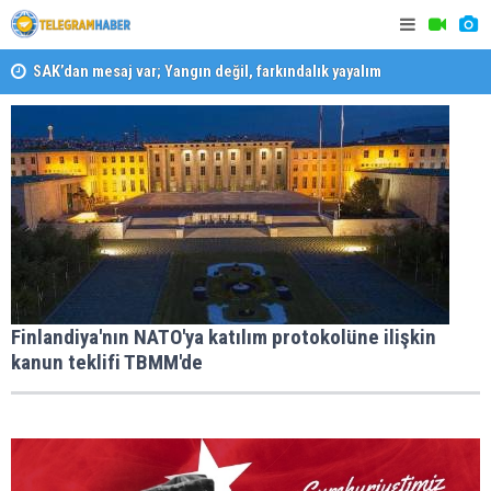
SAK’dan mesaj var; Yangın değil, farkındalık yayalım
Konaklı ka
Karabağlar ‘da Gazeteci Barış Selçuk saygıyla anıldı
Finlandiya'nın NATO'ya katılım protokolüne ilişkin
kanun teklifi TBMM'de