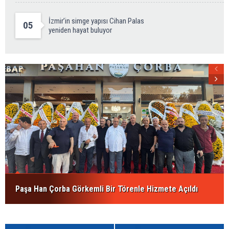
İzmir’in simge yapısı Cihan Palas
05
yeniden hayat buluyor
Paşa Han Çorba Görkemli Bir Törenle Hizmete Açıldı